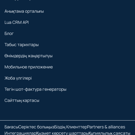
Анықтама орталығы
Lua CRM API
Блог
Табыс тарихтары
Өнімдердің жаңартылуы
Мобильное приложение
Жоба үлгілері
Тегін шот-фактура генераторы
Сайттың картасы
Бағасы
Серіктес болыңыз
Біздің Клиенттер
Partners & alliances
Интеграциялар
Қызмет көрсету шарттары
Құпиялылық саясаты