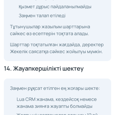
Қызмет дұрыс пайдаланылмайды
Заңмен талап етіледі
Тұтынушылар жазылым шарттарына
сәйкес өз есептерін тоқтата алады.
Шарттар тоқтатылған жағдайда, деректер
Жекелік саясатқа сәйкес жойылуы мүмкін.
14. Жауапкершілікті шектеу
Заңмен рұқсат етілген ең жоғары шекте:
Lua CRM жанама, кездейсоқ немесе
жанама зиянға жауапты болмайды