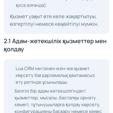
қоса алғанда)
Қызмет уақыт өте келе жаңартылуы,
өзгертілуі немесе кеңейтілуі мүмкін.
2.1 Адам-жетекшілік қызметтер мен
қолдау
Lua CRM негізінен өзін-өзі қызмет
көрсету бағдарламалық қамтамасыз
ету ретінде ұсынылады.
Белгілі бір адам жетекшілігіндегі
қызметтер, мысалы, бастапқы орнату
көмегі, тұтынушыларға қолдау көрсету,
конфигурацияны басқару немесе кеңес