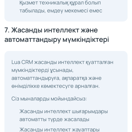
Қызмет техникалық құрал болып
табылады, емдеу мекемесі емес
7. Жасанды интеллект және
автоматтандыру мүмкіндіктері
Lua CRM жасанды интеллект қуатталған
мүмкіндіктерді ұсынады,
автоматтандыруға, ақпаратқа және
өнімділікке көмектесуге арналған.
Сіз мыналарды мойындайсыз:
Жасанды интеллект шығарымдары
автоматты түрде жасалады
Жасанды интеллект жауаптары