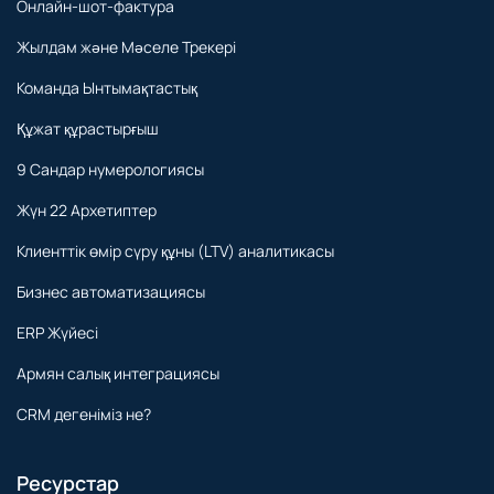
Онлайн-шот-фактура
Жылдам және Мәселе Трекері
Команда Ынтымақтастық
Құжат құрастырғыш
9 Сандар нумерологиясы
Жүн 22 Архетиптер
Клиенттік өмір сүру құны (LTV) аналитикасы
Бизнес автоматизациясы
ERP Жүйесі
Армян салық интеграциясы
CRM дегеніміз не?
Ресурстар