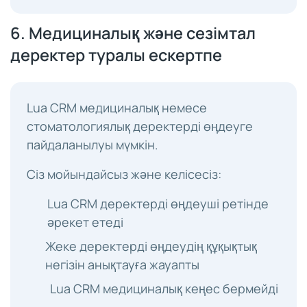
6. Медициналық және сезімтал
деректер туралы ескертпе
Lua CRM медициналық немесе
стоматологиялық деректерді өңдеуге
пайдаланылуы мүмкін.
Сіз мойындайсыз және келісесіз:
Lua CRM деректерді өңдеуші ретінде
әрекет етеді
Жеке деректерді өңдеудің құқықтық
негізін анықтауға жауапты
Lua CRM медициналық кеңес бермейді