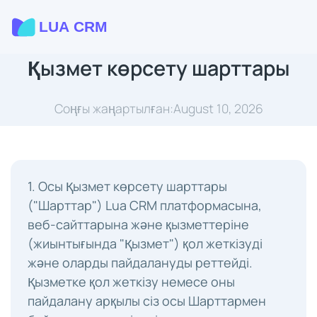
Қызмет көрсету шарттары
Соңғы жаңартылған:August 10, 2026
1. Осы Қызмет көрсету шарттары
("Шарттар") Lua CRM платформасына,
веб-сайттарына және қызметтеріне
(жиынтығында "Қызмет") қол жеткізуді
және оларды пайдалануды реттейді.
Қызметке қол жеткізу немесе оны
пайдалану арқылы сіз осы Шарттармен