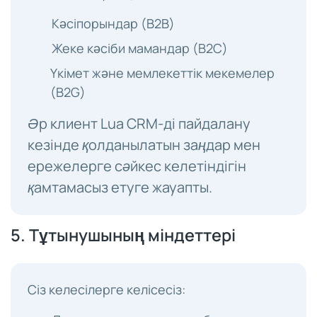
Кәсіпорындар (B2B)
Жеке кәсіби мамандар (B2C)
Үкімет және мемлекеттік мекемелер
(B2G)
Әр клиент Lua CRM-ді пайдалану
кезінде қолданылатын заңдар мен
ережелерге сәйкес келетіндігін
қамтамасыз етуге жауапты.
5. Тұтынушының міндеттері
Сіз келесілерге келісесіз: