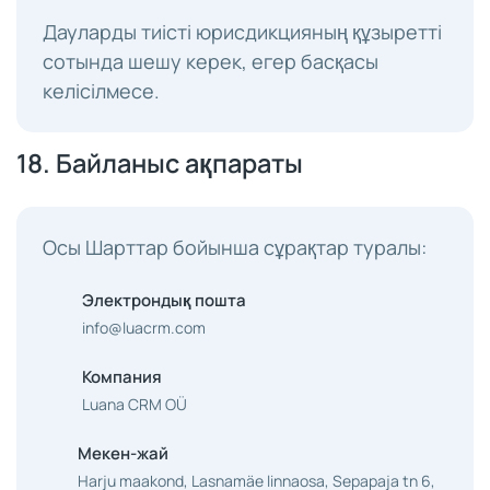
Дауларды тиісті юрисдикцияның құзыретті
сотында шешу керек, егер басқасы
келісілмесе.
18. Байланыс ақпараты
Осы Шарттар бойынша сұрақтар туралы:
Электрондық пошта
info@luacrm.com
Компания
Luana CRM OÜ
Мекен-жай
Harju maakond, Lasnamäe linnaosa, Sepapaja tn 6,