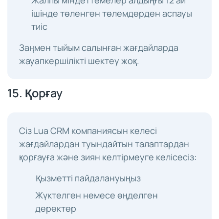
Жалпы міндеттемелер алдыңғы 12 ай
ішінде төленген төлемдерден аспауы
тиіс
Заңмен тыйым салынған жағдайларда
жауапкершілікті шектеу жоқ.
15. Қорғау
Сіз Lua CRM компаниясын келесі
жағдайлардан туындайтын талаптардан
қорғауға және зиян келтірмеуге келісесіз:
Қызметті пайдалануыңыз
Жүктелген немесе өңделген
деректер