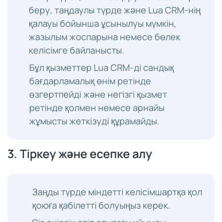
беру, таңдаулы түрде және Lua CRM-нің
қалауы бойынша ұсынылуы мүмкін,
жазылым жоспарына немесе бөлек
келісімге байланысты.
Бұл қызметтер Lua CRM-ді сандық
бағдарламалық өнім ретінде
өзгертпейді және негізгі қызмет
ретінде қолмен немесе арнайы
жұмысты жеткізуді құрамайды.
3. Тіркеу және есепке алу
Заңды түрде міндетті келісімшартқа қол
қоюға қабілетті болуыңыз керек.