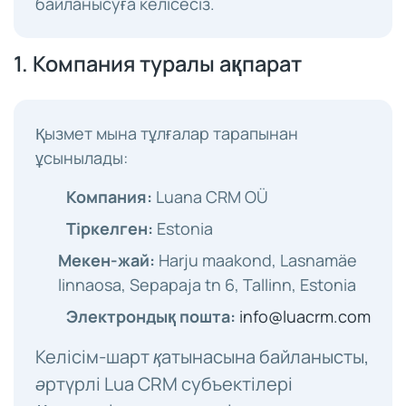
байланысуға келісесіз.
1. Компания туралы ақпарат
Қызмет мына тұлғалар тарапынан
ұсынылады:
Компания:
Luana CRM OÜ
Тіркелген:
Estonia
Мекен-жай:
Harju maakond, Lasnamäe
linnaosa, Sepapaja tn 6, Tallinn, Estonia
Электрондық пошта:
info@luacrm.com
Келісім-шарт қатынасына байланысты,
әртүрлі Lua CRM субъектілері