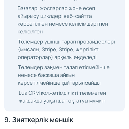
Бағалар, жоспарлар және есеп
айырысу циклдері веб-сайтта
көрсетілген немесе келісімшартпен
келісілген
Төлемдер үшінші тарап провайдерлері
(мысалы, Stripe, Stripe, жергілікті
операторлар) арқылы өңделеді
Төлемдер заңмен талап етілмейінше
немесе басқаша айқын
көрсетілмейінше қайтарылмайды
Lua CRM қолжетімділікті төлемеген
жағдайда уақытша тоқтатуы мүмкін
9. Зияткерлік меншік