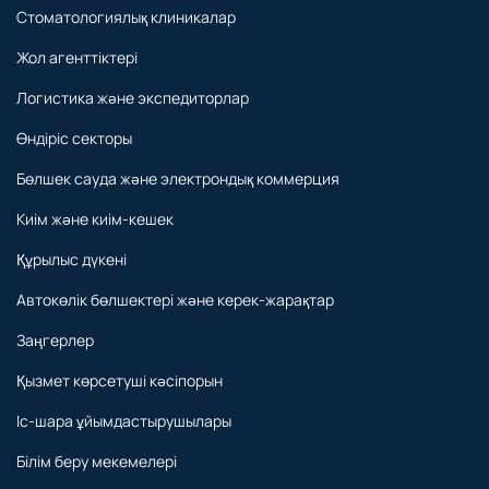
Стоматологиялық клиникалар
Жол агенттіктері
Логистика және экспедиторлар
Өндіріс секторы
Бөлшек сауда және электрондық коммерция
Киім және киім-кешек
Құрылыс дүкені
Автокөлік бөлшектері және керек-жарақтар
Заңгерлер
Қызмет көрсетуші кәсіпорын
Іс-шара ұйымдастырушылары
Білім беру мекемелері