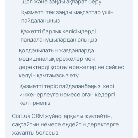
Дәл және заңды ақпарат беру
Қызметті тек заңды мақсаттар үшін
пайдаланыңыз
Қажетті барлық келісімдерді
пайдаланушылардан алыңыз
Қолданылатын жағдайларда
медициналық ережелер мен
деректерді қорғау ережелеріне сәйкес
келуін қамтамасыз ету
Қызметті теріс пайдаланбаңыз, кері
инженерлеуге немесе оған кедергі
келтірмеңіз
Сіз Lua CRM жүйесі арқылы жүктейтін,
сақтайтын немесе өңдейтін деректерге
жауапты боласыз.