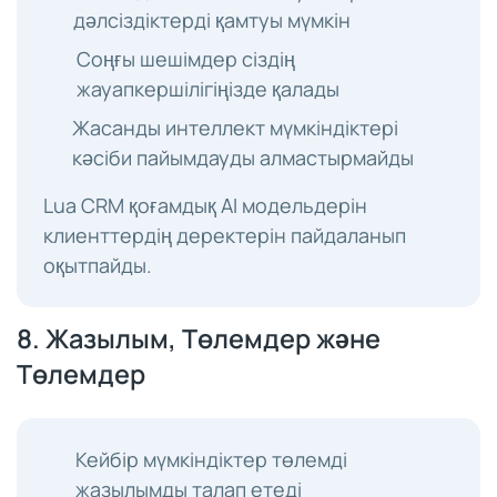
дәлсіздіктерді қамтуы мүмкін
Соңғы шешімдер сіздің
жауапкершілігіңізде қалады
Жасанды интеллект мүмкіндіктері
кәсіби пайымдауды алмастырмайды
Lua CRM қоғамдық AI модельдерін
клиенттердің деректерін пайдаланып
оқытпайды.
8. Жазылым, Төлемдер және
Төлемдер
Кейбір мүмкіндіктер төлемді
жазылымды талап етеді