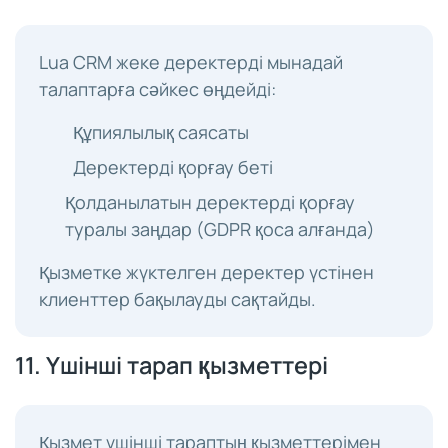
Lua CRM жеке деректерді мынадай
талаптарға сәйкес өңдейді:
Құпиялылық саясаты
Деректерді қорғау беті
Қолданылатын деректерді қорғау
туралы заңдар (GDPR қоса алғанда)
Қызметке жүктелген деректер үстінен
клиенттер бақылауды сақтайды.
11. Үшінші тарап қызметтері
Қызмет үшінші тараптың қызметтерімен