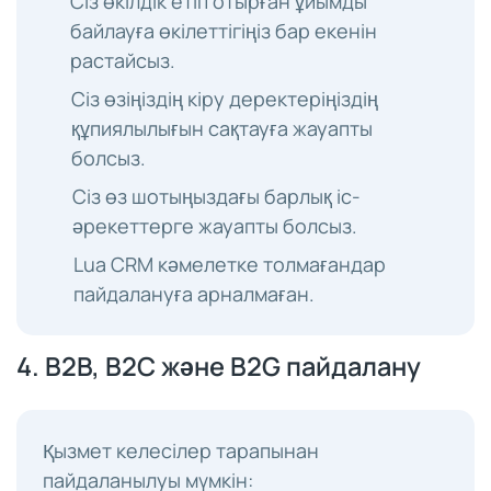
Сіз өкілдік етіп отырған ұйымды
байлауға өкілеттігіңіз бар екенін
растайсыз.
Сіз өзіңіздің кіру деректеріңіздің
құпиялылығын сақтауға жауапты
болсыз.
Сіз өз шотыңыздағы барлық іс-
әрекеттерге жауапты болсыз.
Lua CRM кәмелетке толмағандар
пайдалануға арналмаған.
4. B2B, B2C және B2G пайдалану
Қызмет келесілер тарапынан
пайдаланылуы мүмкін: