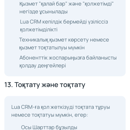
Қызмет "қалай бар" және "қолжетімді"
негізде ұсынылады
Lua CRM кепілдік бермейді үзіліссіз
қолжетімділікті
Техникалық қызмет көрсету немесе
қызмет тоқтатылуы мүмкін
Абоненттік жоспарыңызға байланысты
қолдау деңгейлері
13. Тоқтату және тоқтату
Lua CRM-ға қол жеткізуді тоқтата тұруы
немесе тоқтатуы мүмкін, егер:
Осы Шарттар бұзылды