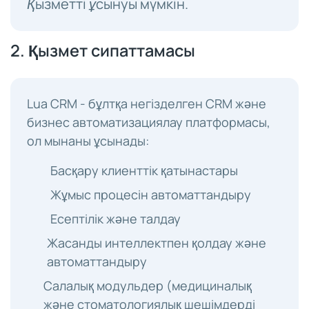
Қызметті ұсынуы мүмкін.
2. Қызмет сипаттамасы
Lua CRM - бұлтқа негізделген CRM және
бизнес автоматизациялау платформасы,
ол мынаны ұсынады:
Басқару клиенттік қатынастары
Жұмыс процесін автоматтандыру
Есептілік және талдау
Жасанды интеллектпен қолдау және
автоматтандыру
Салалық модульдер (медициналық
және стоматологиялық шешімдерді