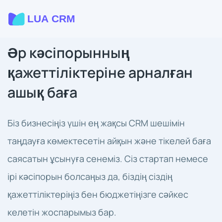
Әр кәсіпорынның
қажеттіліктеріне арналған
ашық баға
Біз бизнесіңіз үшін ең жақсы CRM шешімін
таңдауға көмектесетін айқын және тікелей баға
саясатын ұсынуға сенеміз. Сіз стартап немесе
ірі кәсіпорын болсаңыз да, біздің сіздің
қажеттіліктеріңіз бен бюджетіңізге сәйкес
келетін жоспарымыз бар.