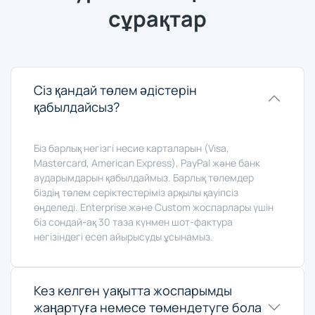
сұрақтар
Сіз қандай төлем әдістерін
қабылдайсыз?
Біз барлық негізгі несие карталарын (Visa,
Mastercard, American Express), PayPal және банк
аударымдарын қабылдаймыз. Барлық төлемдер
біздің төлем серіктестеріміз арқылы қауіпсіз
өңделеді. Enterprise және Custom жоспарлары үшін
біз сондай-ақ 30 таза күнмен шот-фактура
негізіндегі есеп айырысуды ұсынамыз.
Кез келген уақытта жоспарымды
жаңартуға немесе төмендетуге бола