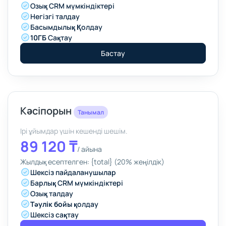
Озық CRM мүмкіндіктері
Негізгі талдау
Басымдылық Қолдау
10ГБ
Сақтау
Бастау
Кәсіпорын
Танымал
Ірі ұйымдар үшін кешенді шешім.
89 120 ₸
/
айына
Жылдық есептелген: {total} (20% жеңілдік)
Шексіз пайдаланушылар
Барлық CRM мүмкіндіктері
Озық талдау
Тәулік бойы
қолдау
Шексіз сақтау