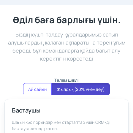
Әділ баға барлығы үшін.
Біздің күшті талдау құралдарымыз сатып
алушылардың қалаған ақпаратына терең ұғым
береді, бұл командаларға қайда бағыт алу
керектігін көрсетеді
Төлем циклі
Ай сайын
Жылдық (20% үнемдеу)
Бастаушы
Шағын кәсіпорындар мен стартаптар үшін CRM-ді
бастауға жетілдірілген.