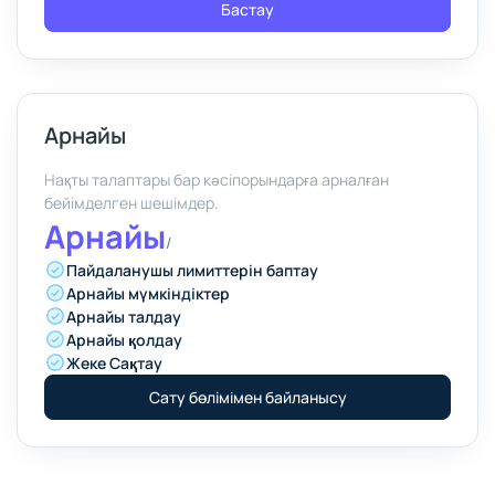
Бастау
Арнайы
Нақты талаптары бар кәсіпорындарға арналған
бейімделген шешімдер.
Арнайы
/
Пайдаланушы лимиттерін баптау
Арнайы мүмкіндіктер
Арнайы талдау
Арнайы қолдау
Жеке Сақтау
Сату бөлімімен байланысу