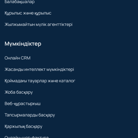
Балабақшалар
Құрылыс және құрылыс
Жылжымайтын мүлік агенттіктері
Мүмкіндіктер
Онлайн CRM
Жасанды интеллект мүмкіндіктері
Қоймадағы тауарлар және каталог
Жоба басқару
Веб-құрастырғыш
Тапсырмаларды басқару
Қаржылық басқару
Онлайн-шот-фактура