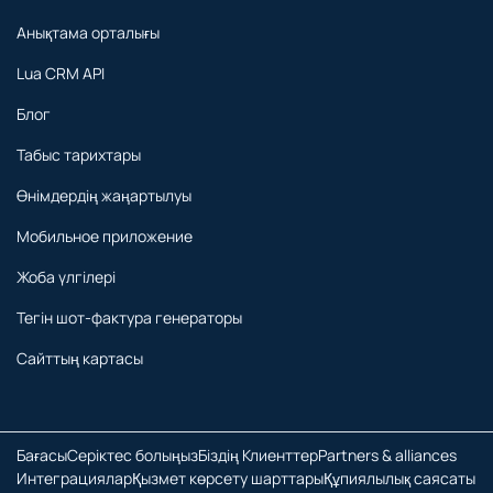
Анықтама орталығы
Lua CRM API
Блог
Табыс тарихтары
Өнімдердің жаңартылуы
Мобильное приложение
Жоба үлгілері
Тегін шот-фактура генераторы
Сайттың картасы
Бағасы
Серіктес болыңыз
Біздің Клиенттер
Partners & alliances
Интеграциялар
Қызмет көрсету шарттары
Құпиялылық саясаты