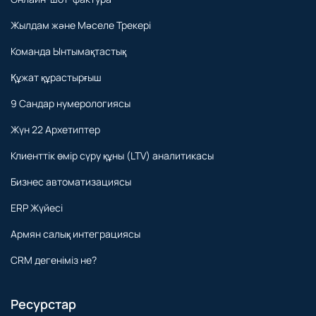
Жылдам және Мәселе Трекері
Команда Ынтымақтастық
Құжат құрастырғыш
9 Сандар нумерологиясы
Жүн 22 Архетиптер
Клиенттік өмір сүру құны (LTV) аналитикасы
Бизнес автоматизациясы
ERP Жүйесі
Армян салық интеграциясы
CRM дегеніміз не?
Ресурстар