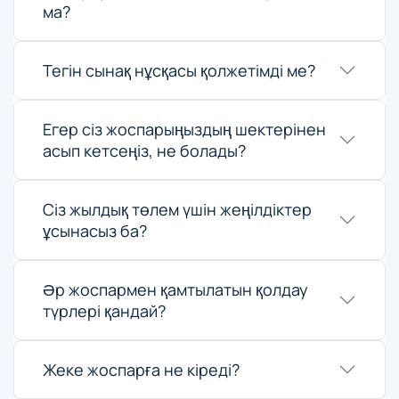
ма?
Тегін сынақ нұсқасы қолжетімді ме?
Егер сіз жоспарыңыздың шектерінен
асып кетсеңіз, не болады?
Сіз жылдық төлем үшін жеңілдіктер
ұсынасыз ба?
Әр жоспармен қамтылатын қолдау
түрлері қандай?
Жеке жоспарға не кіреді?