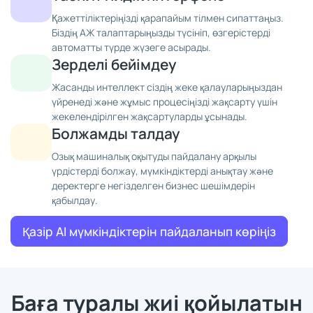
Қажеттіліктеріңізді қарапайым тілмен сипаттаңыз.
Біздің АЖ талаптарыңызды түсініп, өзгерістерді
автоматты түрде жүзеге асырады.
Зерделі бейімдеу
Жасанды интеллект сіздің жеке қалауларыңыздан
үйренеді және жұмыс процесіңізді жақсарту үшін
жекелендірілген жақсартуларды ұсынады.
Болжамды талдау
Озық машиналық оқытуды пайдалану арқылы
үрдістерді болжау, мүмкіндіктерді анықтау және
деректерге негізделген бизнес шешімдерін
қабылдау.
Қазір AI мүмкіндіктерін пайдаланып көріңіз
Баға туралы жиі қойылатын