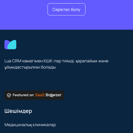
Серіктес болу
Lua CRM көмегімен КШК-лар тиімді, қарапайым және
ұйымдастырылған болады.
Шешімдер
Медициналық клиникалар