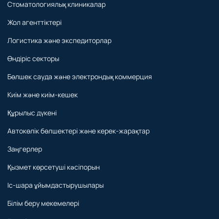
Стоматологиялық клиникалар
Жол агенттіктері
Логистика және экспедиторлар
Өндіріс секторы
Бөлшек сауда және электрондық коммерция
Киім және киім-кешек
Құрылыс дүкені
Автокөлік бөлшектері және керек-жарақтар
Заңгерлер
Қызмет көрсетуші кәсіпорын
Іс-шара ұйымдастырушылары
Білім беру мекемелері