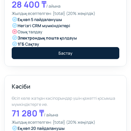
28 400 ₸
/
айына
Жылдық есептелген: {total} (20% жеңілдік)
Ең көп 5 пайдаланушы
Негізгі CRM мүмкіндіктері
Озық талдау
Электрондық пошта
қолдауы
1ГБ
Сақтау
Бастау
Кәсіби
Өсіп келе жатқан кәсіпорындар үшін қажетті қосымша
мүмкіндіктерге ие.
71 280 ₸
/
айына
Жылдық есептелген: {total} (20% жеңілдік)
Ең көп 20 пайдаланушы