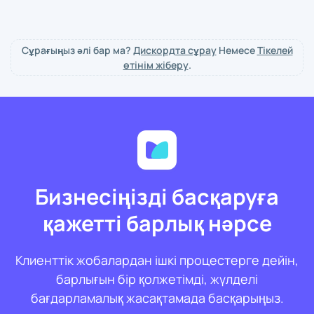
Сұрағыңыз әлі бар ма?
Дискордта сұрау
Немесе
Тікелей
өтінім жіберу
.
Бизнесіңізді басқаруға
қажетті барлық нәрсе
Клиенттік жобалардан ішкі процестерге дейін,
барлығын бір қолжетімді, жүлделі
бағдарламалық жасақтамада басқарыңыз.