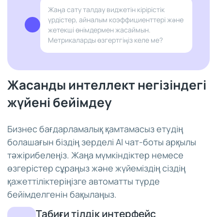
Жаңа сату талдау виджетін кірірістік
үрдістер, айналым коэффициенттері және
жетекші өнімдермен жасаймын.
Метрикаларды өзгертгіңіз келе ме?
Жасанды интеллект негізіндегі
жүйені бейімдеу
Бизнес бағдарламалық қамтамасыз етудің
болашағын біздің зерделі AI чат-боты арқылы
тәжірибелеңіз. Жаңа мүмкіндіктер немесе
өзгерістер сұраңыз және жүйеміздің сіздің
қажеттіліктеріңізге автоматты түрде
бейімделгенін бақылаңыз.
Табиғи тілдік интерфейс