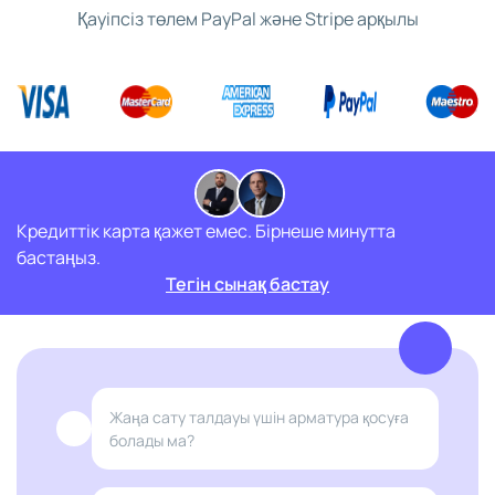
Қауіпсіз төлем PayPal және Stripe арқылы
Кредиттік карта қажет емес. Бірнеше минутта
бастаңыз.
Тегін сынақ бастау
Жаңа сату талдауы үшін арматура қосуға
болады ма?