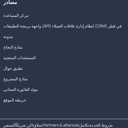
مصادر
مركز المساعدة
واجهة برمجة التطبيقات (API) لنظام إدارة علاقات العملاء (CRM) في قطر
مدونة
نماذج النجاح
المستجدات المنتجية
تطبيق جوال
مناذج المشروع
مولد الفاتورة المجاني
خريطة الموقع
شروط الخدمة
تكامل
Partners & alliances
عملاؤنا
كن شريكاً
التسعير