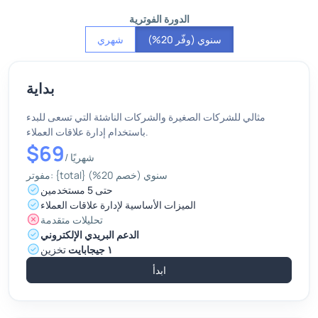
الدورة الفوترية
سنوي (وفّر 20%)
شهري
بداية
مثالي للشركات الصغيرة والشركات الناشئة التي تسعى للبدء
باستخدام إدارة علاقات العملاء.
$69
شهريًا
/
مفوتر: {total} سنوي (خصم 20%)
حتى 5 مستخدمين
الميزات الأساسية لإدارة علاقات العملاء
تحليلات متقدمة
الدعم البريدي الإلكتروني
١ جيجابايت
تخزين
ابدأ