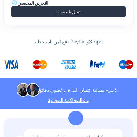
التخزين المخصص
اتصل بالمبيعات
دفع آمن باستخدام PayPal وStripe
لا يلزم بطاقة ائتمان. ابدأ في غضون دقائق.
بدء المحاكمة المجانية