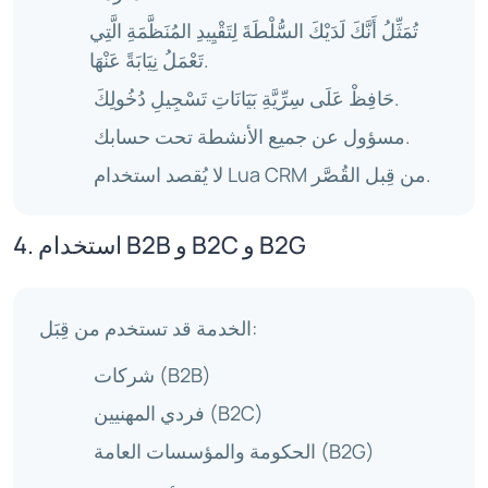
تُمَثِّلُ أَنَّكَ لَدَيْكَ السُّلْطَةَ لِتَقْيِيدِ المُنَظَّمَةِ الَّتِي
تَعْمَلُ نِيَابَةً عَنْهَا.
حَافِظْ عَلَى سِرِّيَّةِ بَيَانَاتِ تَسْجِيلِ دُخُولِكَ.
مسؤول عن جميع الأنشطة تحت حسابك.
لا يُقصد استخدام Lua CRM من قِبل القُصَّر.
4. استخدام B2B و B2C و B2G
الخدمة قد تستخدم من قِبَل:
شركات (B2B)
فردي المهنيين (B2C)
الحكومة والمؤسسات العامة (B2G)