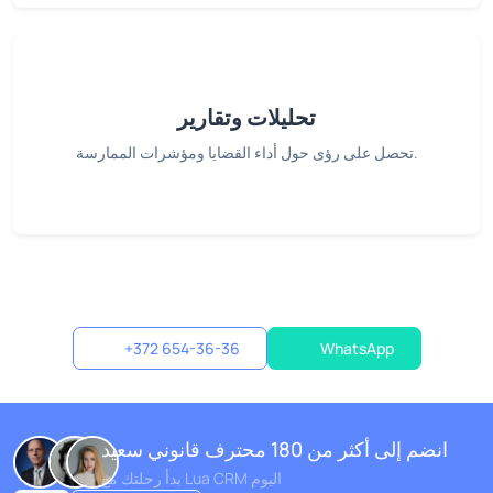
تحليلات وتقارير
تحصل على رؤى حول أداء القضايا ومؤشرات الممارسة.
+372 654-36-36
WhatsApp
انضم إلى أكثر من 180 محترف قانوني سعيد
بدأ رحلتك مع Lua CRM اليوم