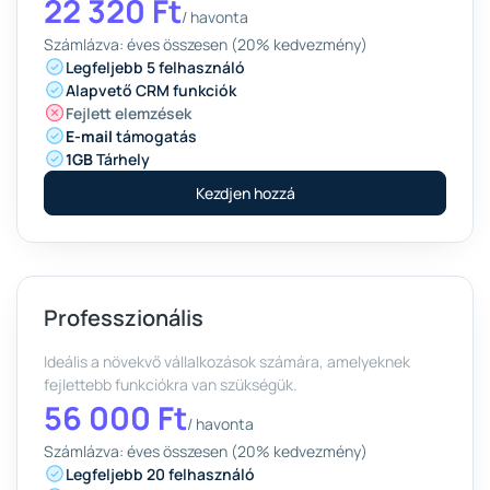
22 320 Ft
/
havonta
Számlázva: éves összesen (20% kedvezmény)
Legfeljebb 5 felhasználó
Alapvető CRM funkciók
Fejlett elemzések
E-mail
támogatás
1GB
Tárhely
Kezdjen hozzá
Professzionális
Ideális a növekvő vállalkozások számára, amelyeknek
fejlettebb funkciókra van szükségük.
56 000 Ft
/
havonta
Számlázva: éves összesen (20% kedvezmény)
Legfeljebb 20 felhasználó