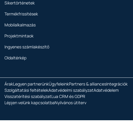
Sikertörténetek
Termékfrissítések
Mobilalkalmazás
Projektmintaok
Ingyenes számlakészítő
Oldaltérkép
Árak
Legyen partnerünk
Ügyfeleink
Partners & alliances
Integrációk
Szolgáltatási feltételek
Adatvédelmi szabályzat
Adatvédelem
Visszatérítési szabályzat
Lua CRM és GDPR
Lépjen velünk kapcsolatba
Nyilvános útiterv
Copyright © 2026 Minden jog fenntartva.