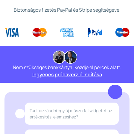
Biztonságos fizetés PayPal és Stripe segítségével
Nem szükséges bankkártya. Kezdje el percek alatt.
Ingyenes próbaverzió indítása
Tud hozzáadni egy új műszerfal widgetet az
értékesítési elemzéshez?