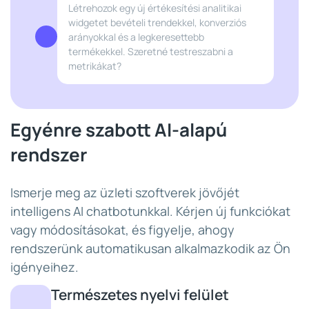
Létrehozok egy új értékesítési analitikai
widgetet bevételi trendekkel, konverziós
arányokkal és a legkeresettebb
termékekkel. Szeretné testreszabni a
metrikákat?
Egyénre szabott AI-alapú
rendszer
Ismerje meg az üzleti szoftverek jövőjét
intelligens AI chatbotunkkal. Kérjen új funkciókat
vagy módosításokat, és figyelje, ahogy
rendszerünk automatikusan alkalmazkodik az Ön
igényeihez.
Természetes nyelvi felület