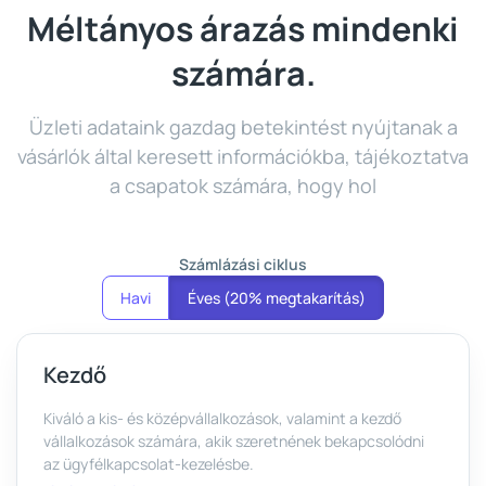
Méltányos árazás mindenki
számára.
Üzleti adataink gazdag betekintést nyújtanak a
vásárlók által keresett információkba, tájékoztatva
a csapatok számára, hogy hol
Számlázási ciklus
Havi
Éves (20% megtakarítás)
Kezdő
Kiváló a kis- és középvállalkozások, valamint a kezdő
vállalkozások számára, akik szeretnének bekapcsolódni
az ügyfélkapcsolat-kezelésbe.