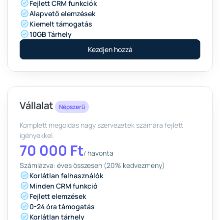
Fejlett CRM funkciók
Alapvető elemzések
Kiemelt támogatás
10GB
Tárhely
Kezdjen hozzá
Vállalat
Népszerű
Komplett megoldás nagy szervezetek számára fejlett
igényekkel.
70 000 Ft
/
havonta
Számlázva: éves összesen (20% kedvezmény)
Korlátlan felhasználók
Minden CRM funkció
Fejlett elemzések
0-24 óra támogatás
Korlátlan tárhely