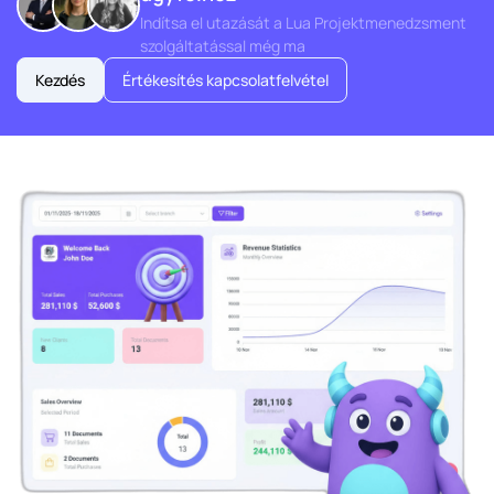
Indítsa el utazását a Lua Projektmenedzsment
szolgáltatással még ma
Kezdés
Értékesítés kapcsolatfelvétel