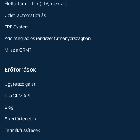
Élettartam-érték (LTV) elemzés
Üzleti automatizálás
ERP System
Adóintegrációs rendszer Örményországban
Mi az a CRM?
Erőforrások
Ügyfélszolgálat
Lua CRM API
Blog
Sikertörténetek
Termékfrissítések