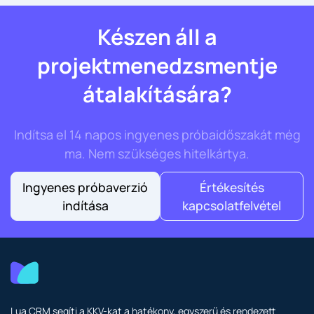
Készen áll a
projektmenedzsmentje
átalakítására?
Indítsa el 14 napos ingyenes próbaidőszakát még
ma. Nem szükséges hitelkártya.
Ingyenes próbaverzió
Értékesítés
indítása
kapcsolatfelvétel
Lua CRM segíti a KKV-kat a hatékony, egyszerű és rendezett