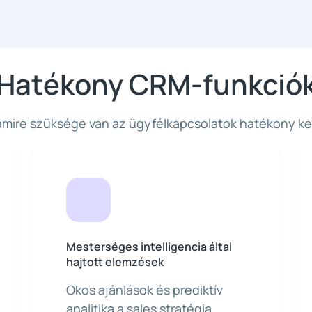
Hatékony CRM-funkció
amire szüksége van az ügyfélkapcsolatok hatékony k
Mesterséges intelligencia által
hajtott elemzések
Okos ajánlások és prediktív
analitika a sales stratégia