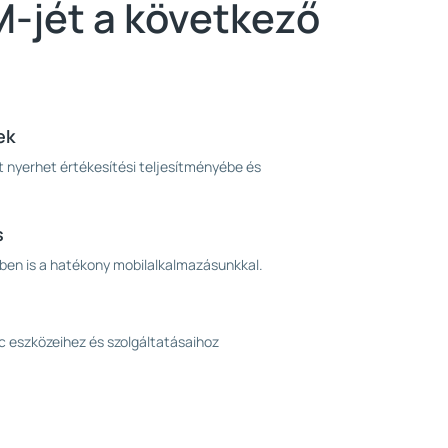
-jét a következő
ek
t nyerhet értékesítési teljesítményébe és
s
zben is a hatékony mobilalkalmazásunkkal.
 eszközeihez és szolgáltatásaihoz