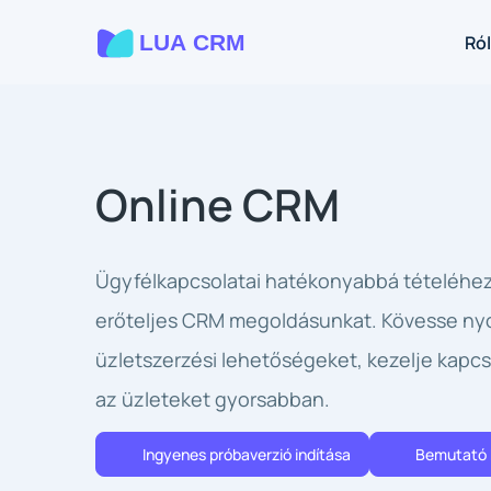
Ró
Online CRM
Ügyfélkapcsolatai hatékonyabbá tételéhez
erőteljes CRM megoldásunkat. Kövesse n
üzletszerzési lehetőségeket, kezelje kapcso
az üzleteket gyorsabban.
Ingyenes próbaverzió indítása
Bemutató 