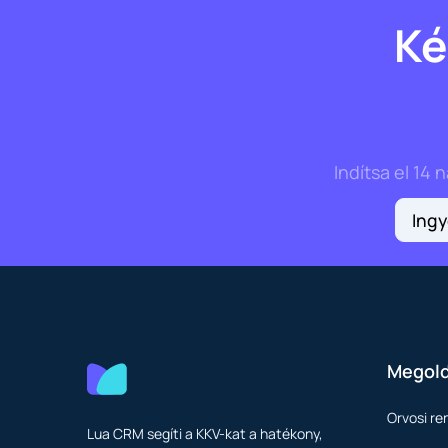
Ké
Indítsa el 14
Ingy
Megol
Orvosi re
Lua CRM segíti a KKV-kat a hatékony,