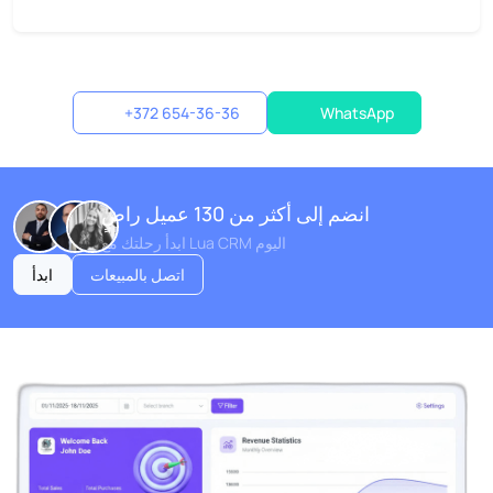
+372 654-36-36
WhatsApp
انضم إلى أكثر من 130 عميل راضٍ
ابدأ رحلتك مع Lua CRM اليوم
اتصل بالمبيعات
ابدأ