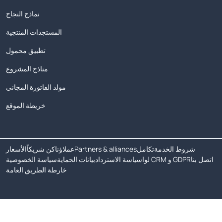
نماذج النجاح
المستجدات المنتجية
تطبيق محمول
مناذج المشروع
مولد الفاتورة المجاني
خريطة الموقع
شروط الخدمة
تكامل
Partners & alliances
عملاؤنا
كن شريكاً
الأسعار
اتصل بنا
لوا CRM و GDPR
سياسة الاسترداد
بيانات الحماية
سياسة الخصوصية
خارطة الطريق العامة
حقوق الطبع والنشر © 2026 جميع الحقوق محفوظة.