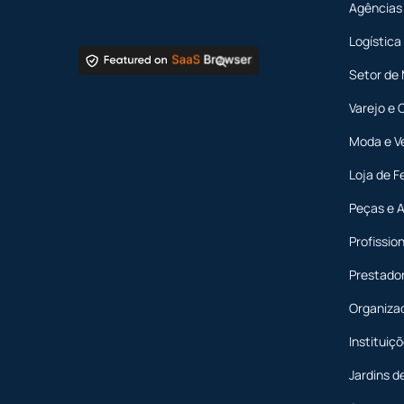
Agências
Logística
Setor de
Varejo e 
Moda e V
Loja de F
Peças e 
Profission
Prestador
Organiza
Instituiç
Jardins d