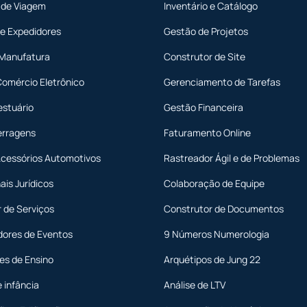
 de Viagem
Inventário e Catálogo
 e Expedidores
Gestão de Projetos
 Manufatura
Construtor de Site
Comércio Eletrônico
Gerenciamento de Tarefas
estuário
Gestão Financeira
erragens
Faturamento Online
Acessórios Automotivos
Rastreador Ágil e de Problemas
ais Jurídicos
Colaboração de Equipe
 de Serviços
Construtor de Documentos
dores de Eventos
9 Números Numerologia
ões de Ensino
Arquétipos de Jung 22
e infância
Análise de LTV