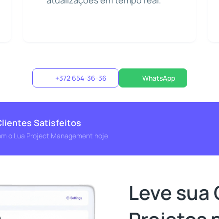
atualizações em tempo real.
+372 654-36-36
WhatsApp
lientes Satisfeitos
om o Lua Project Management hoje
Leve sua 