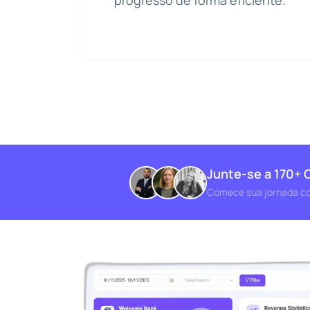
progresso de forma eficiente.
Junte-se a 170+ C
Comece sua jornada c