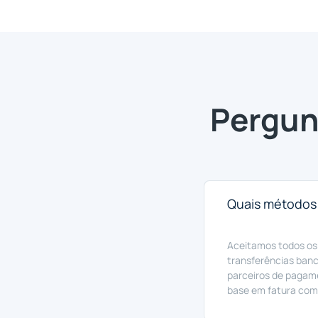
Pergun
Quais métodos
Aceitamos todos os 
transferências ban
parceiros de pagam
base em fatura com 