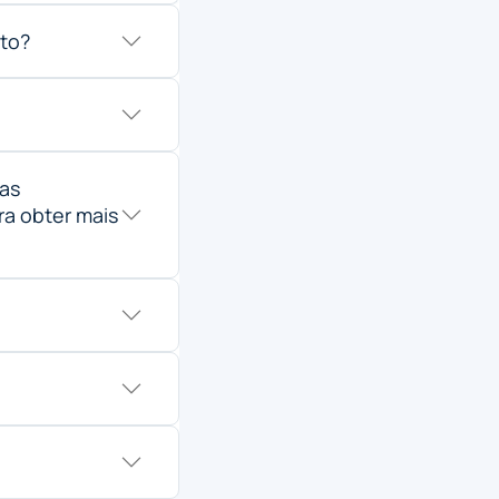
to?
ças
ra obter mais