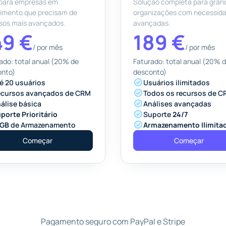
 para empresas em
Solução completa para gran
imento que precisam de
organizações com necessid
sos mais avançados.
avançadas.
49 €
189 €
/
por mês
/
por mês
ado: total anual (20% de
Faturado: total anual (20% 
onto)
desconto)
é 20 usuários
Usuários ilimitados
cursos avançados de CRM
Todos os recursos de 
álise básica
Análises avançadas
porte Prioritário
Suporte
24/7
0GB
de Armazenamento
Armazenamento Ilimita
Começar
Começar
Pagamento seguro com PayPal e Stripe