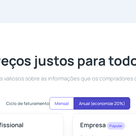
eços justos para tod
hts valiosos sobre as informações que os compradores
Ciclo de faturamento
Mensal
Anual (economize 20%)
fissional
Empresa
Popular