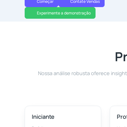
Começar
Contate Vendas
Experimente a demonstração
Pr
Nossa análise robusta oferece insig
Iniciante
Pro