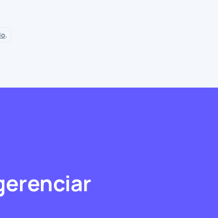
do
.
gerenciar