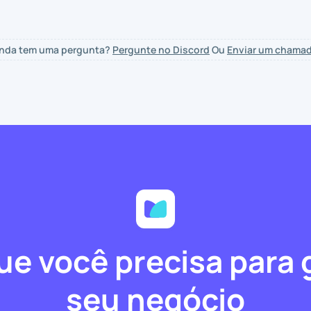
inda tem uma pergunta?
Pergunte no Discord
Ou
Enviar um chama
ue você precisa para 
seu negócio