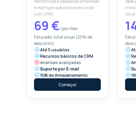
Perfeito para pequenas empresas
Ideal
e startups que procuram iniciar
cresc
com CRM.
recur
69 €
1
/
por mês
Faturado: total anual (20% de
Fatur
desconto)
desc
Até 5 usuários
At
Recursos básicos de CRM
Re
Análises avançadas
An
Suporte por E-mail
Su
1GB
de Armazenamento
1
Começar