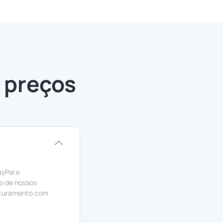
 preços
ayPal e
o de nossos
faturamento com