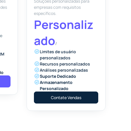
des
Soluções personalizadas para
ades
empresas com requisitos
específicos.
Personaliz
ado
de
/
Limites de usuário
CRM
personalizados
Recursos personalizados
Análises personalizadas
do
Suporte Dedicado
Armazenamento
Personalizado
Contate Vendas