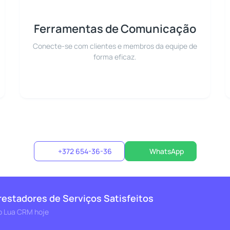
Ferramentas de Comunicação
Conecte-se com clientes e membros da equipe de
forma eficaz.
+372 654-36-36
WhatsApp
restadores de Serviços Satisfeitos
 o Lua CRM hoje