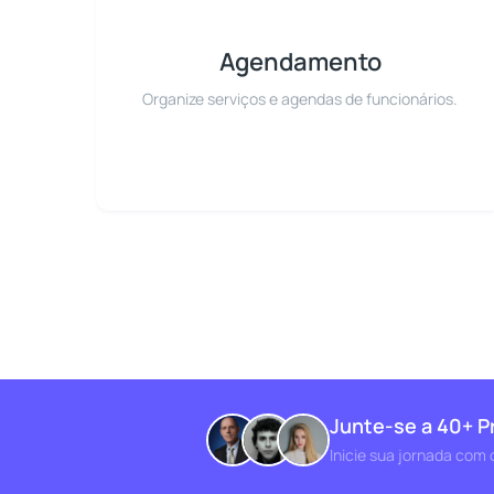
Agendamento
Organize serviços e agendas de funcionários.
Junte-se a 40+ P
Inicie sua jornada com