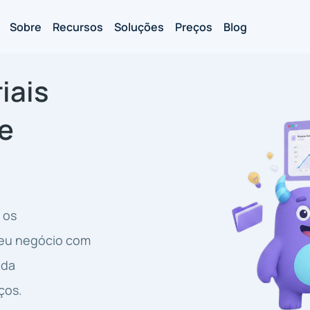
Sobre
Recursos
Soluções
Preços
Blog
iais
e
 os
seu negócio com
ada
ços.