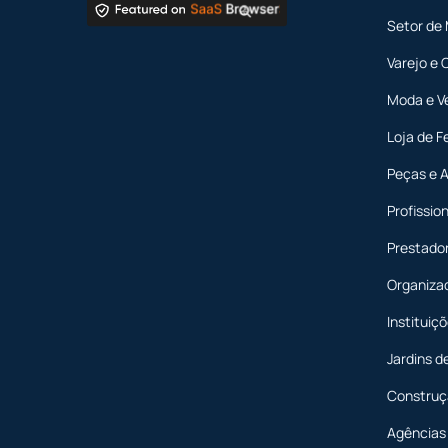
Setor de
Varejo e 
Moda e V
Loja de F
Peças e 
Profission
Prestador
Organiza
Instituiç
Jardins d
Construç
Agências 