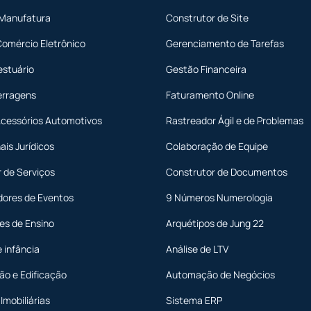
 Manufatura
Construtor de Site
Comércio Eletrônico
Gerenciamento de Tarefas
estuário
Gestão Financeira
erragens
Faturamento Online
Acessórios Automotivos
Rastreador Ágil e de Problemas
ais Jurídicos
Colaboração de Equipe
 de Serviços
Construtor de Documentos
dores de Eventos
9 Números Numerologia
ões de Ensino
Arquétipos de Jung 22
e infância
Análise de LTV
ão e Edificação
Automação de Negócios
Imobiliárias
Sistema ERP