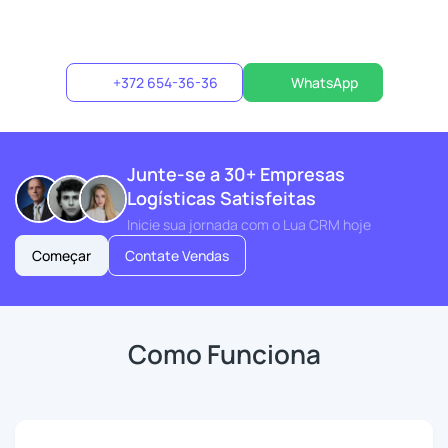
+372 654-36-36
WhatsApp
Junte-se a 30+ Empresas
Logísticas Satisfeitas
Inicie sua jornada com o Lua CRM hoje
Começar
Contate Vendas
Como Funciona