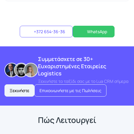
+372 654-36-36
WhatsApp
Συμμετάσχετε σε 30+
Ευχαριστημένες Εταιρείες
Logistics
Ξεκινήστε το ταξίδι σας με το Lua CRM σήμερα
Ξεκινήστε
Επικοινωνήστε με τις Πωλήσεις
Πώς Λειτουργεί