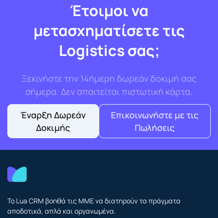
Έτοιμοι να
μετασχηματίσετε τις
Logistics σας;
Ξεκινήστε την 14ήμερη δωρεάν δοκιμή σας
σήμερα. Δεν απαιτείται πιστωτική κάρτα.
Έναρξη Δωρεάν
Επικοινωνήστε με τις
Δοκιμής
Πωλήσεις
Το Lua CRM βοηθά τις ΜΜΕ να διατηρούν τα πράγματα
αποδοτικά, απλά και οργανωμένα.