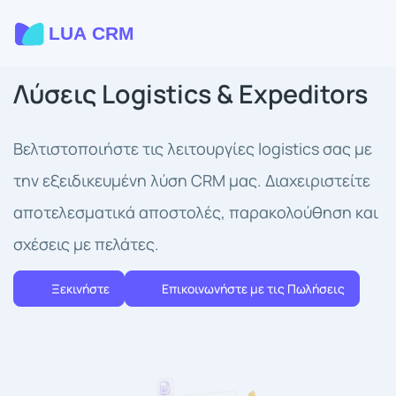
Λύσεις Logistics & Expeditors
Βελτιστοποιήστε τις λειτουργίες logistics σας με
την εξειδικευμένη λύση CRM μας. Διαχειριστείτε
αποτελεσματικά αποστολές, παρακολούθηση και
σχέσεις με πελάτες.
Ξεκινήστε
Επικοινωνήστε με τις Πωλήσεις