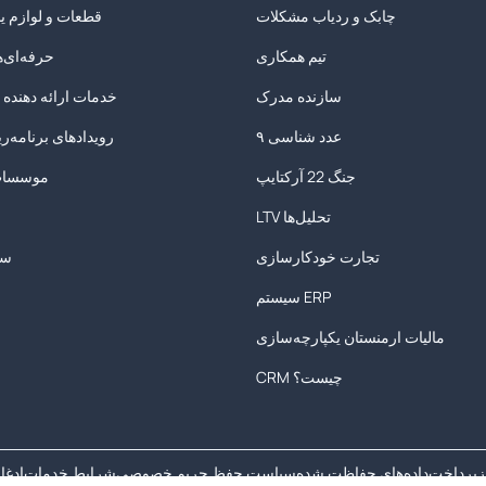
چابک و ردیاب مشکلات
قطعات و لوازم ی
تیم همکاری
حرفه‌ای‌
سازنده مدرک
خدمات ارائه دهنده
۹ عدد شناسی
رویدادهای برنامه‌ری
جنگ 22 آرکتایپ
موسسات
LTV تحلیل‌ها
م
تجارت خودکارسازی
سا
سیستم ERP
مالیات ارمنستان یکپارچه‌سازی
CRM چیست؟
زپرداخت
داده‌های حفاظت شده
سیاست حفظ حریم خصوصی
شرایط خدمات
ادغام