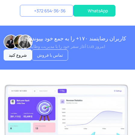
+372 654-36-36
WhatsApp
کاربران رضایتمند ۱۷۰+ را به جمع خود بپیوندید
آغاز سفر خود را با مدیریت وظایف Lua امروز
تماس با فروش
شروع کنید