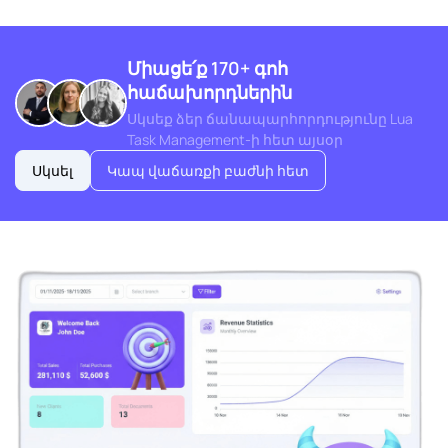
Միացե՛ք 170+ գոհ
հաճախորդներին
Սկսեք ձեր ճանապարհորդությունը Lua
Task Management-ի հետ այսօր
Սկսել
Կապ վաճառքի բաժնի հետ