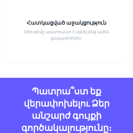
Հատկացված աջակցություն
Մեր թիմը պատրաստ է օգնել ձեզ ամեն
քայլափոխին։
Պատրա՞ստ եք
վերափոխելու Ձեր
անշարժ գույքի
գործակալությունը։