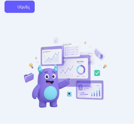
Սկսել