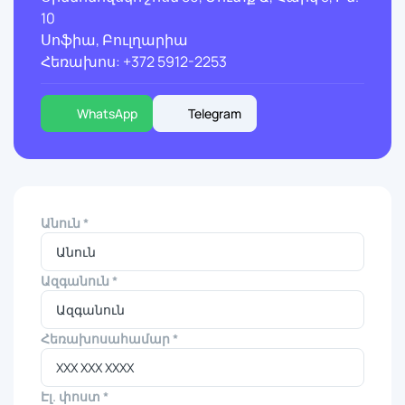
10
Սոֆիա, Բուլղարիա
Հեռախոս: +372 5912-2253
WhatsApp
Telegram
Անուն *
Ազգանուն *
Հեռախոսահամար *
Էլ. փոստ *