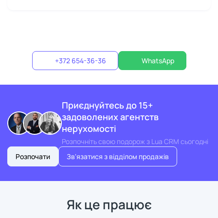
+372 654-36-36
WhatsApp
Приєднуйтесь до 15+
задоволених агентств
нерухомості
Розпочніть свою подорож з Lua CRM сьогодні
Розпочати
Зв'язатися з відділом продажів
Як це працює