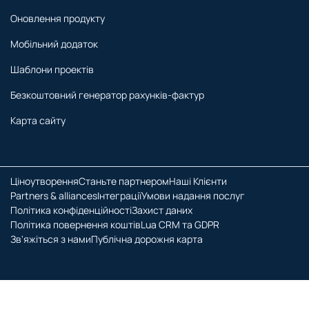
Оновлення продукту
Мобільний додаток
Шаблони проектів
Безкоштовний генератор рахунків-фактур
Карта сайту
Ціноутворення
Станьте партнером
Наші Клієнти
Partners & alliances
Інтеграції
Умови надання послуг
Політика конфіденційності
Захист даних
Політика повернення коштів
Lua CRM та GDPR
Зв'яжіться з нами
Публічна дорожня карта
© 2026 Всі права захищено.