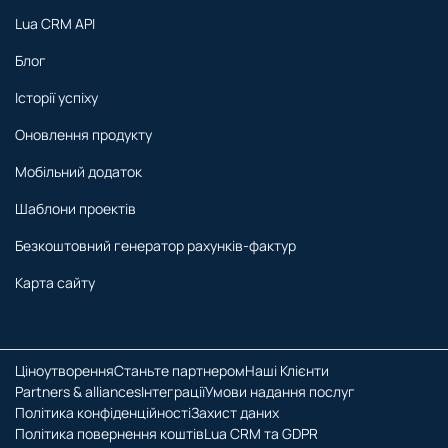
Lua CRM API
Блог
Історії успіху
Оновлення продукту
Мобільний додаток
Шаблони проектів
Безкоштовний генератор рахунків-фактур
Карта сайту
Ціноутворення
Станьте партнером
Наші Клієнти
Partners & alliances
Інтеграції
Умови надання послуг
Політика конфіденційності
Захист даних
Політика повернення коштів
Lua CRM та GDPR