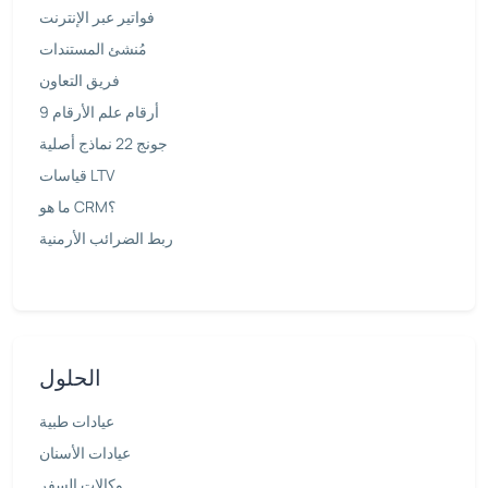
فواتير عبر الإنترنت
مُنشئ المستندات
فريق التعاون
9 أرقام علم الأرقام
جونج 22 نماذج أصلية
قياسات LTV
ما هو CRM؟
ربط الضرائب الأرمنية
الحلول
عيادات طبية
عيادات الأسنان
وكالات السفر