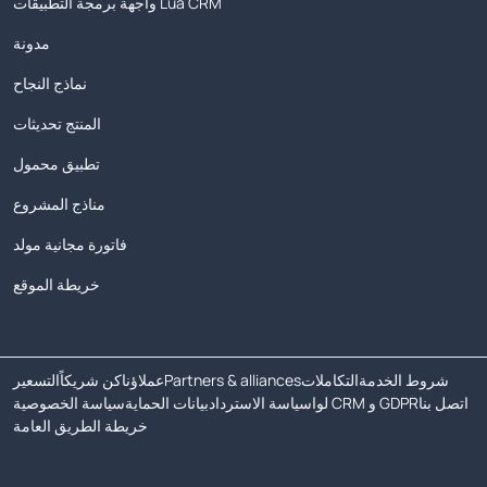
واجهة برمجة التطبيقات Lua CRM
مدونة
نماذج النجاح
المنتج تحديثات
تطبيق محمول
مناذج المشروع
فاتورة مجانية مولد
خريطة الموقع
شروط الخدمة
التكاملات
Partners & alliances
عملاؤنا
كن شريكاً
التسعير
اتصل بنا
لوا CRM و GDPR
سياسة الاسترداد
بيانات الحماية
سياسة الخصوصية
خريطة الطريق العامة