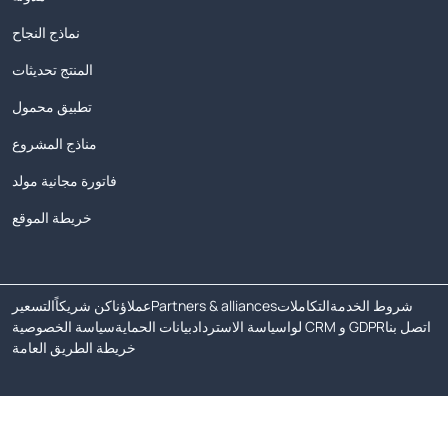
نماذج النجاح
المنتج تحديثات
تطبيق محمول
مناذج المشروع
فاتورة مجانية مولد
خريطة الموقع
شروط الخدمة
التكاملات
Partners & alliances
عملاؤنا
كن شريكاً
التسعير
اتصل بنا
لوا CRM و GDPR
سياسة الاسترداد
بيانات الحماية
سياسة الخصوصية
خريطة الطريق العامة