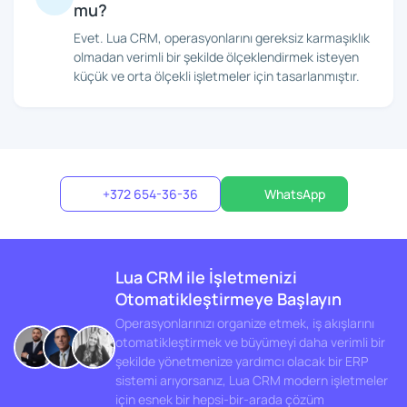
mu?
Evet. Lua CRM, operasyonlarını gereksiz karmaşıklık
olmadan verimli bir şekilde ölçeklendirmek isteyen
küçük ve orta ölçekli işletmeler için tasarlanmıştır.
+372 654-36-36
WhatsApp
Lua CRM ile İşletmenizi
Otomatikleştirmeye Başlayın
Operasyonlarınızı organize etmek, iş akışlarını
otomatikleştirmek ve büyümeyi daha verimli bir
şekilde yönetmenize yardımcı olacak bir ERP
sistemi arıyorsanız, Lua CRM modern işletmeler
için esnek bir hepsi-bir-arada çözüm