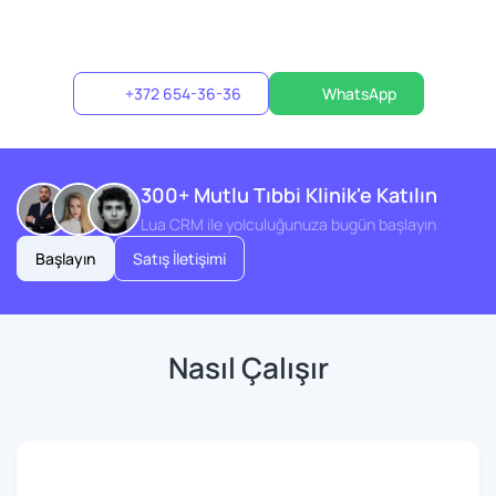
+372 654-36-36
WhatsApp
300+ Mutlu Tıbbi Klinik'e Katılın
Lua CRM ile yolculuğunuza bugün başlayın
Başlayın
Satış İletişimi
Nasıl Çalışır