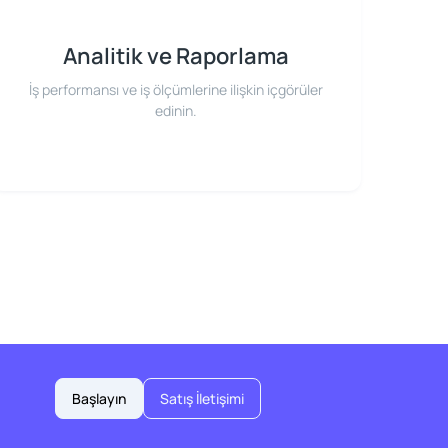
Analitik ve Raporlama
İş performansı ve iş ölçümlerine ilişkin içgörüler
edinin.
Başlayın
Satış İletişimi