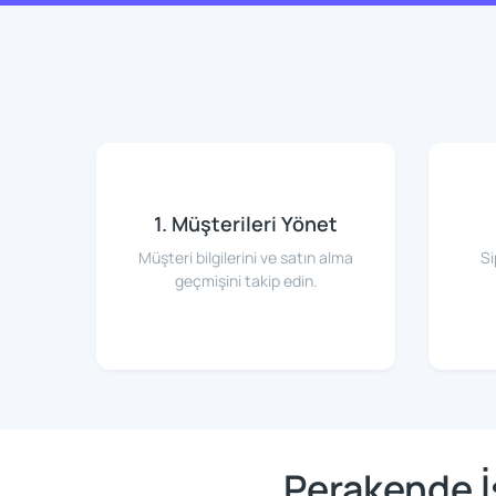
1. Müşterileri Yönet
Müşteri bilgilerini ve satın alma
Si
geçmişini takip edin.
Perakende İ