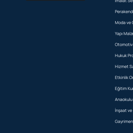
İmalat Se
Perakende
Moda ve 
Yapı Malz
Otomotiv 
Hukuk Pro
Hizmet Sa
Etkinlik O
Eğitim Ku
Anaokulu
İnşaat ve
Gayrimenk