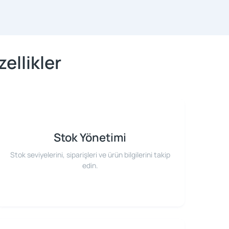
ellikler
Stok Yönetimi
Stok seviyelerini, siparişleri ve ürün bilgilerini takip
edin.