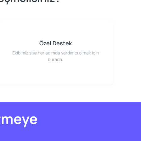
Özel Destek
Ekibimiz size her adımda yardımcı olmak için
burada.
ürmeye