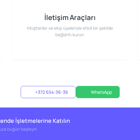
İletişim Araçları
Müşteriler ve ekip üyeleriyle etkili bir şekilde
bağlantı kurun.
+372 654-36-36
WhatsApp
ende İşletmelerine Katılın
uza bugün başlayın