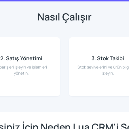
Nasıl Çalışır
2. Satış Yönetimi
3. Stok Takibi
parişleri işleyin ve işlemleri
Stok seviyelerini ve ürün bilgi
yönetin.
izleyin.
şiniz İçin Neden Lua CRM'i S