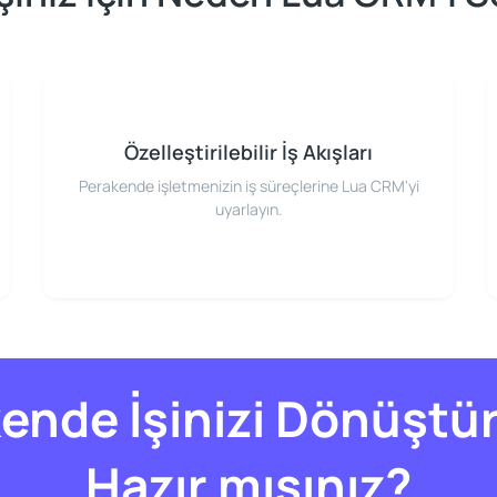
Özelleştirilebilir İş Akışları
Perakende işletmenizin iş süreçlerine Lua CRM'yi
uyarlayın.
ende İşinizi Dönüşt
Hazır mısınız?