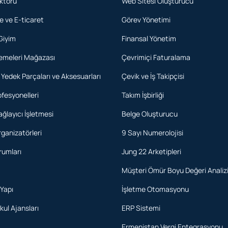
ktörü
Web Sitesi Oluşturucu
 ve E-ticaret
Görev Yönetimi
Giyim
Finansal Yönetim
emeleri Mağazası
Çevrimiçi Faturalama
Yedek Parçaları ve Aksesuarları
Çevik ve İş Takipçisi
fesyonelleri
Takım İşbirliği
ğlayıcı İşletmesi
Belge Oluşturucu
rganizatörleri
9 Sayı Numerolojisi
rumları
Jung 22 Arketipleri
Müşteri Ömür Boyu Değeri Analiz
 Yapı
İşletme Otomasyonu
ul Ajansları
ERP Sistemi
Ermenistan Vergi Entegrasyonu