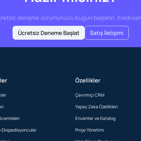
cretsiz deneme sürümünüzü bugün başlatın. Kredi kar
Ücretsiz Deneme Başlat
Satış İletişimi
ler
Özellikler
kler
Çevrimiçi CRM
eri
Yapay Zeka Özellikleri
Acenteleri
Envanter ve Katalog
ve Ekspedisyoncular
Proje Yönetimi