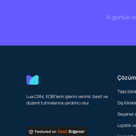
14 günlük ü
Çözüm
Tıbbi Klini
Lua CRM, KOBİ'lerin işlerini verimli, basit ve
düzenli tutmalarına yardımcı olur.
Diş Klinikl
Seyahat 
Lojistik 