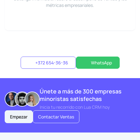
métricas empresariales.
+372 654-36-36
WhatsApp
Únete a más de 300 empresas
minoristas satisfechas
Inicia tu recorrido con Lua CRM hoy
Empezar
Contactar Ventas