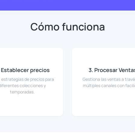
Cómo funciona
. Establecer precios
3. Procesar Venta
 estrategias de precios para
Gestiona las ventas a trav
diferentes colecciones y
múltiples canales con facil
temporadas.