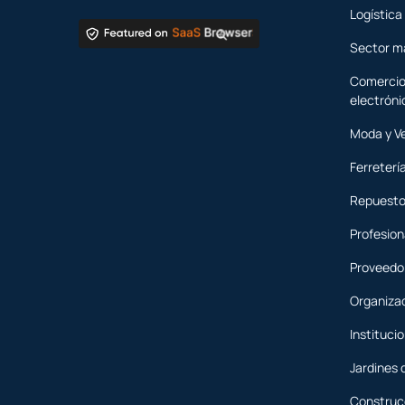
Logística
Sector m
Comercio
electróni
Moda y V
Ferreterí
Repuesto
Profesion
Proveedor
Organiza
Instituci
Jardines 
Construcc