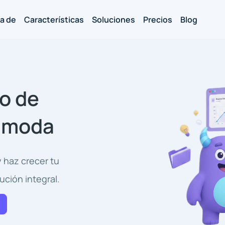
a de
Características
Soluciones
Precios
Blog
o de
e moda
y haz crecer tu
ción integral.