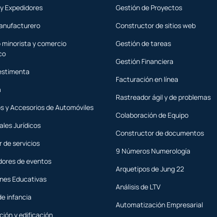
 y Expedidores
Gestión de Proyectos
anufacturero
Constructor de sitios web
 minorista y comercio
Gestión de tareas
co
Gestión Financiera
estimenta
Facturación en línea
a
Rastreador ágil y de problemas
s y Accesorios de Automóviles
Colaboración de Equipo
ales Jurídicos
Constructor de documentos
 de servicios
9 Números Numerología
dores de eventos
Arquetipos de Jung 22
ones Educativas
Análisis de LTV
de infancia
Automatización Empresarial
ión y edificación