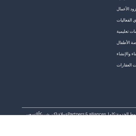
د الأعمال
 الفعاليات
ت تعليمية
ة الأطفال
ناء والإنشاء
ت العقارات
ط الخدمة
تكامل
Partners & alliances
عملاؤنا
كن شريكاً
التسعير