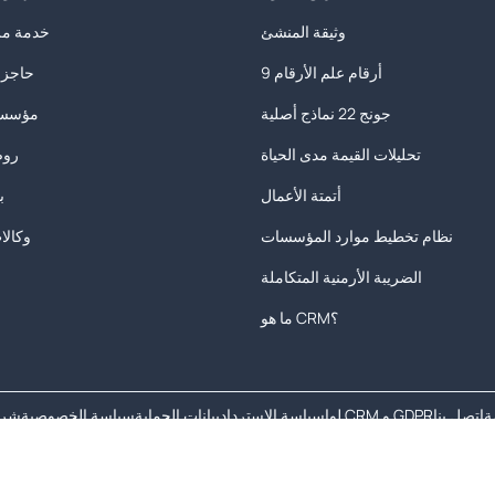
وثيقة المنشئ
خدمة مزو
9 أرقام علم الأرقام
حاجزي
جونج 22 نماذج أصلية
مؤسسا
تحليلات القيمة مدى الحياة
روض
أتمتة الأعمال
ب
نظام تخطيط موارد المؤسسات
وكالا
الضريبة الأرمنية المتكاملة
ما هو CRM؟
ة
اتصل بنا
لوا CRM و GDPR
سياسة الاسترداد
بيانات الحماية
سياسة الخصوصية
شرو
حقوق الطبع والنشر © 2026 جميع الحقوق محفوظة.