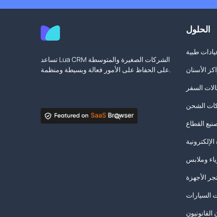
الحلول
يادات طبية
تساعد Lua CRM الشركات الصغيرة والمتوسطة
كز الأسنان
على الحفاظ على الأمور فعالة وبسيطة ومنظمة.
لات السفر
ات الشحن
نيع القطاع
الإلكترونية
ياء وملابس
جر الأجهزة
 السيارات
 القانونيون