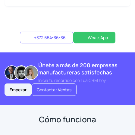
+372 654-36-36
WhatsApp
Únete a más de 200 empresas
manufactureras satisfechas
Inicia tu recorrido con Lua CRM hoy
Empezar
Contactar Ventas
Cómo funciona