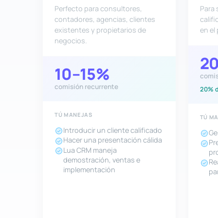
Perfecto para consultores,
Para 
contadores, agencias, clientes
calif
existentes y propietarios de
en el
negocios.
2
10–15%
comis
comisión recurrente
20% de
TÚ MANEJAS
TÚ M
Introducir un cliente calificado
Ge
Hacer una presentación cálida
Pr
Lua CRM maneja
pr
demostración, ventas e
Re
implementación
pa