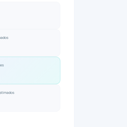
mados
Mes
Estimados