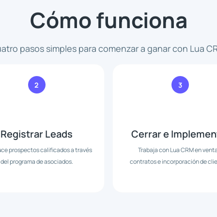
Cómo funciona
atro pasos simples para comenzar a ganar con Lua C
2
3
Registrar Leads
Cerrar e Implemen
uce prospectos calificados a través
Trabaja con Lua CRM en venta
del programa de asociados.
contratos e incorporación de cli