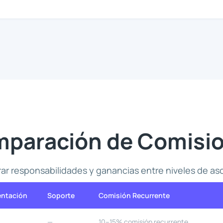
paración de Comisi
r responsabilidades y ganancias entre niveles de as
ntación
Soporte
Comisión Recurrente
—
10–15% comisión recurrente