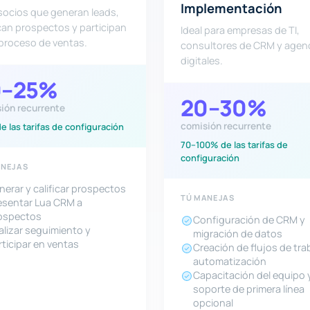
Implementación
socios que generan leads,
ican prospectos y participan
Ideal para empresas de TI,
 proceso de ventas.
consultores de CRM y agen
digitales.
0–25%
20–30%
ión recurrente
comisión recurrente
 las tarifas de configuración
70–100% de las tarifas de
configuración
ANEJAS
nerar y calificar prospectos
TÚ MANEJAS
esentar Lua CRM a
ospectos
Configuración de CRM y
alizar seguimiento y
migración de datos
rticipar en ventas
Creación de flujos de tra
automatización
Capacitación del equipo 
soporte de primera línea
opcional