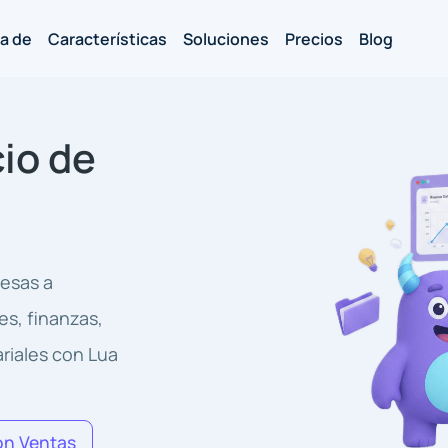
a de
Características
Soluciones
Precios
Blog
io de
resas a
es, finanzas,
ariales con Lua
on Ventas