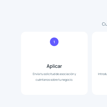
Cu
1
Aplicar
Envía tu solicitud de asociación y
Introd
cuéntanos sobre tu negocio.