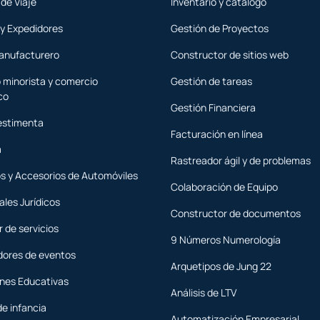
de Viaje
Inventario y catálogo
 y Expedidores
Gestión de Proyectos
anufacturero
Constructor de sitios web
 minorista y comercio
Gestión de tareas
co
Gestión Financiera
estimenta
Facturación en línea
a
Rastreador ágil y de problemas
s y Accesorios de Automóviles
Colaboración de Equipo
ales Jurídicos
Constructor de documentos
 de servicios
9 Números Numerología
dores de eventos
Arquetipos de Jung 22
ones Educativas
Análisis de LTV
de infancia
Automatización Empresarial