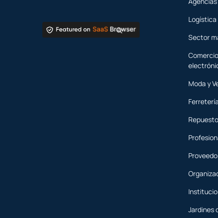
Agencias 
Logística
Sector m
Comercio
electróni
Moda y V
Ferreterí
Repuesto
Profesion
Proveedor
Organiza
Instituci
Jardines 