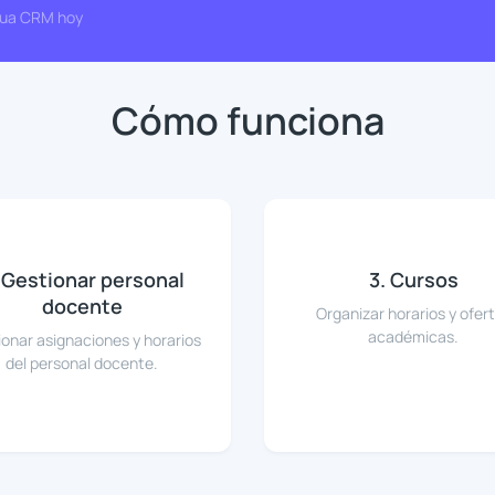
 Lua CRM hoy
Cómo funciona
 Gestionar personal
3. Cursos
docente
Organizar horarios y ofer
académicas.
onar asignaciones y horarios
del personal docente.