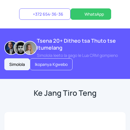
+372 654-36-36
WhatsApp
Tsena 20+ Ditheo tsa Thuto tse
Itumelang
Simolola leeto la gago le Lua CRM gompieno
Simolola
Ikopanya Kgwebo
Ke Jang Tiro Teng