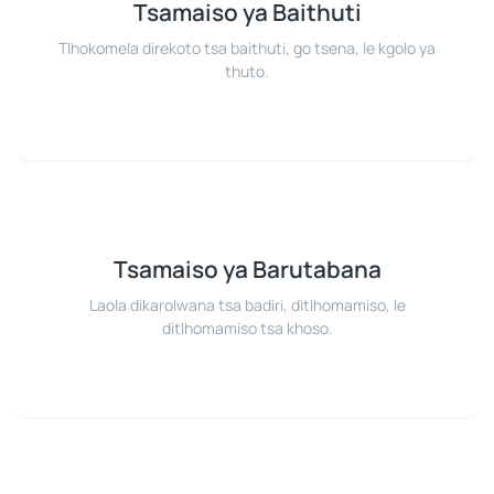
Tsamaiso ya Baithuti
Tlhokomela direkoto tsa baithuti, go tsena, le kgolo ya
thuto.
Tsamaiso ya Barutabana
Laola dikarolwana tsa badiri, ditlhomamiso, le
ditlhomamiso tsa khoso.