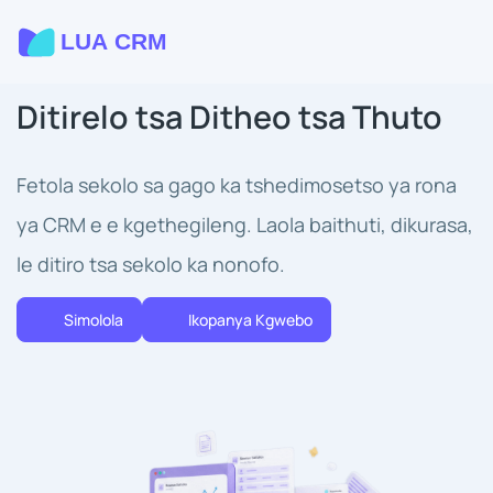
Ditirelo tsa Ditheo tsa Thuto
Fetola sekolo sa gago ka tshedimosetso ya rona
ya CRM e e kgethegileng. Laola baithuti, dikurasa,
le ditiro tsa sekolo ka nonofo.
Simolola
Ikopanya Kgwebo