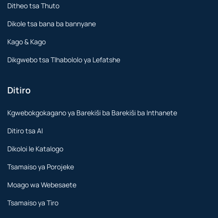
Ditheo tsa Thuto
Dikole tsa bana ba bannyane
Kago & Kago
Dikgwebo tsa Tlhabololo ya Lefatshe
Ditiro
Kgwebokgokagano ya Barekiši ba Barekiši ba Inthanete
Ditiro tsa AI
Dikoloi le Katalogo
Tsamaiso ya Porojeke
Moago wa Webesaete
Tsamaiso ya Tiro