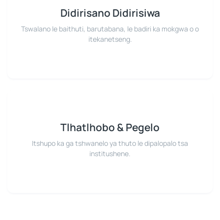
Didirisano Didirisiwa
Tswalano le baithuti, barutabana, le badiri ka mokgwa o o
itekanetseng.
Tlhatlhobo & Pegelo
Itshupo ka ga tshwanelo ya thuto le dipalopalo tsa
institushene.