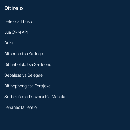
Ditirelo
Lefelo la Thuso
Lua CRM API
Buka
Ditshono tsa Katlego
Ditlhabololo tsa Sehlooho
Sepalesa ya Selegae
Ditlhopheng tsa Porojeke
Sethekišo sa Diinvoisi tša Mahala
Lenaneo la Lefelo