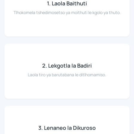
1. Laola Baithuti
Tlhokomela tshedimosetso ya moithuti le kgolo ya thuto.
2. Lekgotla la Badiri
Laola tiro ya barutabana le ditlhomamiso.
3. Lenaneo la Dikuroso