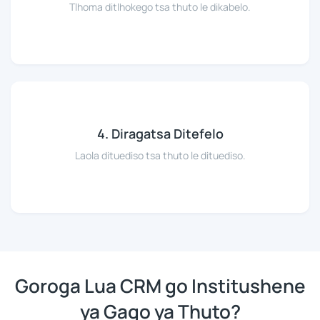
Tlhoma ditlhokego tsa thuto le dikabelo.
4. Diragatsa Ditefelo
Laola dituediso tsa thuto le dituediso.
Goroga Lua CRM go Institushene
ya Gago ya Thuto?