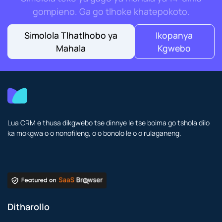
gompieno. Ga go tlhoke khatepokoto.
Simolola Tlhatlhobo ya
Ikopanya
Mahala
Kgwebo
Lua CRM e thusa dikgwebo tse dinnye le tse boima go tshola dilo
ka mokgwa o o nonofileng, o o bonolo le o o rulaganeng.
Ditharollo