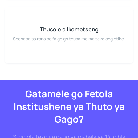
Thuso e e Ikemetseng
Sechaba sa rona se fa go go thusa mo maitekelong otlhe.
Gataméle go Fetola
Institushene ya Thuto ya
Gago?
Simolola teko ya gago ya mahala ya 14-dihla