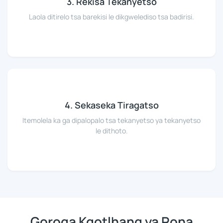
3. Rekisa Tekanyetso
Laola ditirelo tsa barekisi le dikgwelediso tsa badirisi.
4. Sekaseka Tiragatso
Itemolela ka ga dipalopalo tsa tekanyetso ya tekanyetso
le dithoto.
Goroga Kgotlhang ya Rona