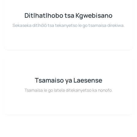
Ditlhatlhobo tsa Kgwebisano
Sekaseka ditlhôlô tsa tekanyetso le go tsamaisa direkiwa.
Tsamaiso ya Laesense
Tsamaisa le go latela ditekanyetso ka nonofo.