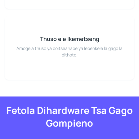
Thuso e e Ikemetseng
Amogela thuso ya boitseanape ya lebenkele la gago la
dithoto.
Fetola Dihardware Tsa Gago
Gompieno