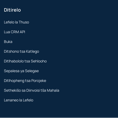
Ditirelo
Lefelo la Thuso
Lua CRM API
Buka
Ditshono tsa Katlego
Ditlhabololo tsa Sehlooho
Sepalesa ya Selegae
Ditlhopheng tsa Porojeke
Sethekišo sa Diinvoisi tša Mahala
Lenaneo la Lefelo