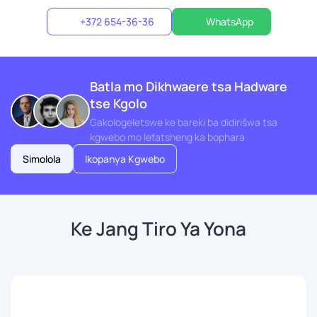
+372 654-36-36
WhatsApp
Batla mo Dikhwaere tsa Hadware
tse Kgolo
Gakologeletswe ke bareki ba didirišwa tsa
kgwebo mo lefatsheng ka bophara
Simolola
Ikopanya Kgwebo
Ke Jang Tiro Ya Yona