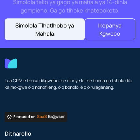
Simolola teko ya gago ya mahala ya 14-dihla
gompieno. Ga go tlhoke khatepokoto.
Simolola Tlhatlhobo ya
Ikopanya
Mahala
Kgwebo
Lua CRM e thusa dikgwebo tse dinnye le tse boima go tshola dilo
ka mokgwa o o nonofileng, o o bonolo le o o rulaganeng.
Ditharollo