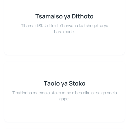
Tsamaiso ya Dithoto
Tlhama diSKU di le ditšhonyana ka tshegetso ya
barakhode.
Taolo ya Stoko
Tlhatlhoba maemo a stoko mme o bea dikelo tsa go nnela
gape.