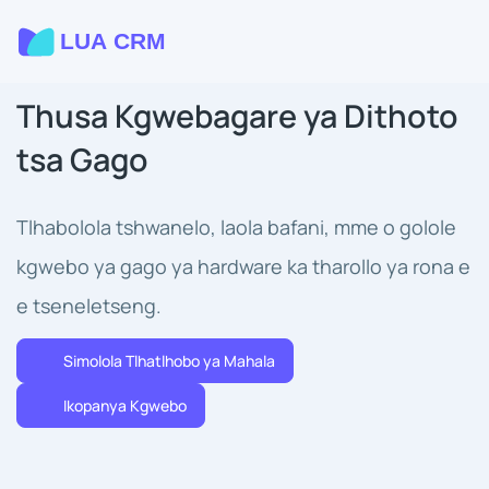
Thusa Kgwebagare ya Dithoto
tsa Gago
Tlhabolola tshwanelo, laola bafani, mme o golole
kgwebo ya gago ya hardware ka tharollo ya rona e
e tseneletseng.
Simolola Tlhatlhobo ya Mahala
Ikopanya Kgwebo