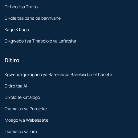
Ditheo tsa Thuto
Dikole tsa bana ba bannyane
Kago & Kago
Dikgwebo tsa Tlhabololo ya Lefatshe
Ditiro
Kgwebokgokagano ya Barekiši ba Barekiši ba Inthanete
Ditiro tsa AI
Dikoloi le Katalogo
Tsamaiso ya Porojeke
Moago wa Webesaete
Tsamaiso ya Tiro