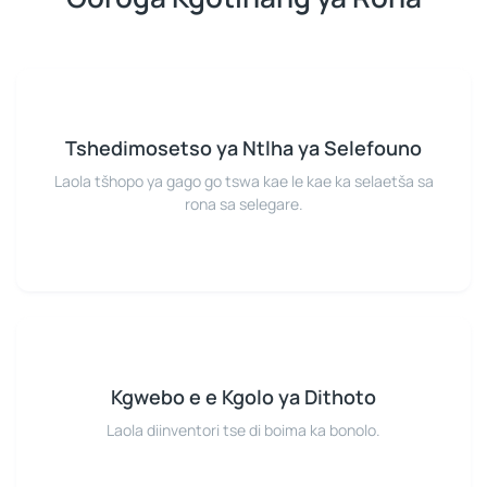
Tshedimosetso ya Ntlha ya Selefouno
Laola tšhopo ya gago go tswa kae le kae ka selaetša sa
rona sa selegare.
Kgwebo e e Kgolo ya Dithoto
Laola diinventori tse di boima ka bonolo.