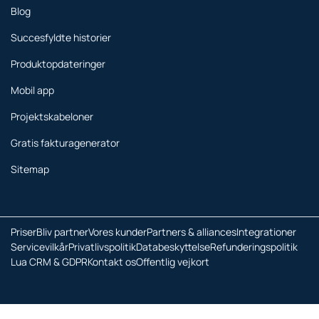
Blog
Succesfyldte historier
Produktopdateringer
Mobil app
Projektskabeloner
Gratis fakturagenerator
Sitemap
Priser
Bliv partner
Vores kunder
Partners & alliances
Integrationer
Servicevilkår
Privatlivspolitik
Databeskyttelse
Refunderingspolitik
Lua CRM & GDPR
Kontakt os
Offentlig vejkort