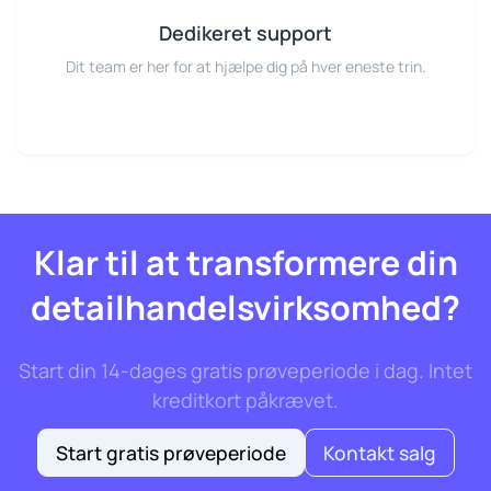
Dedikeret support
Dit team er her for at hjælpe dig på hver eneste trin.
Klar til at transformere din
detailhandelsvirksomhed?
Start din 14-dages gratis prøveperiode i dag. Intet
kreditkort påkrævet.
Start gratis prøveperiode
Kontakt salg