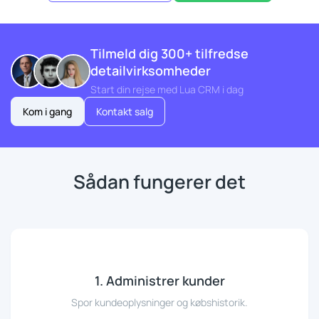
Tilmeld dig 300+ tilfredse
detailvirksomheder
Start din rejse med Lua CRM i dag
Kom i gang
Kontakt salg
Sådan fungerer det
1. Administrer kunder
Spor kundeoplysninger og købshistorik.