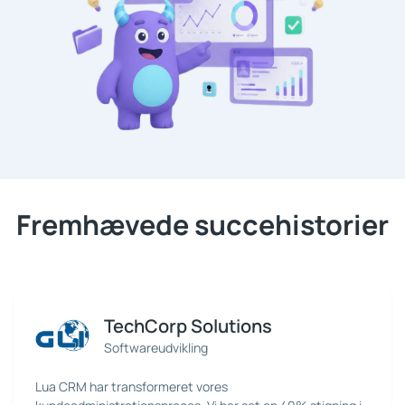
Fremhævede succehistorier
TechCorp Solutions
Softwareudvikling
Lua CRM har transformeret vores