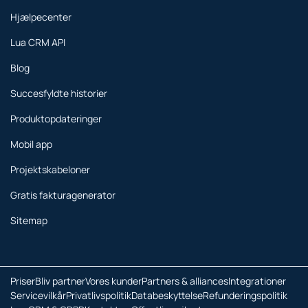
Hjælpecenter
Lua CRM API
Blog
Succesfyldte historier
Produktopdateringer
Mobil app
Projektskabeloner
Gratis fakturagenerator
Sitemap
Priser
Bliv partner
Vores kunder
Partners & alliances
Integrationer
Servicevilkår
Privatlivspolitik
Databeskyttelse
Refunderingspolitik