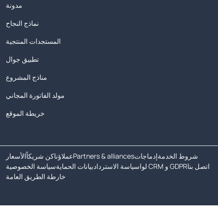
مدونة
نماذج النجاح
المستجدات المنتجية
تطبيق جوال
مناذج المشروع
مولد الفاتورة المجاني
خريطة الموقع
شروط الخدمة
إدماجات
Partners & alliances
عملاؤنا
كن شريكاً
الأسعار
اتصل بنا
لوا CRM و GDPR
سياسة الاسترداد
بيانات الحماية
سياسة الخصوصية
خارطة الطريق العامة