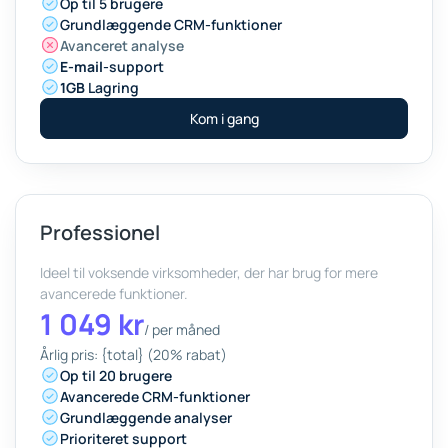
Op til 5 brugere
Grundlæggende CRM-funktioner
Avanceret analyse
E-mail
-support
1GB
Lagring
Kom i gang
Professionel
Ideel til voksende virksomheder, der har brug for mere
avancerede funktioner.
1 049 kr
/
per måned
Årlig pris: {total} (20% rabat)
Op til 20 brugere
Avancerede CRM-funktioner
Grundlæggende analyser
Prioriteret support