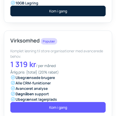
10GB
Lagring
Kom i gang
Virksomhed
Populær
Komplet løsning til store organisationer med avancerede
behov.
1 319 kr
/
per måned
Årlig pris: {total} (20% rabat)
Ubegrænsede brugere
Alle CRM-funktioner
Avanceret analyse
Døgnåben
support
Ubegrænset lagerplads
Kom i gang