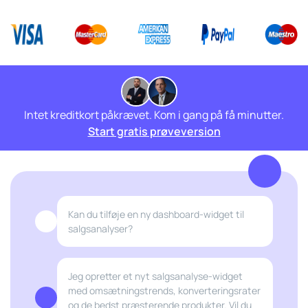
Intet kreditkort påkrævet. Kom i gang på få minutter.
Start gratis prøveversion
Kan du tilføje en ny dashboard-widget til
salgsanalyser?
Jeg opretter et nyt salgsanalyse-widget
med omsætningstrends, konverteringsrater
og de bedst præsterende produkter. Vil du