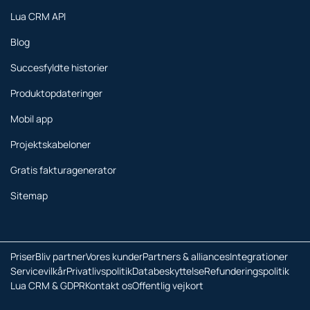
Lua CRM API
Blog
Succesfyldte historier
Produktopdateringer
Mobil app
Projektskabeloner
Gratis fakturagenerator
Sitemap
Priser
Bliv partner
Vores kunder
Partners & alliances
Integrationer
Servicevilkår
Privatlivspolitik
Databeskyttelse
Refunderingspolitik
Lua CRM & GDPR
Kontakt os
Offentlig vejkort