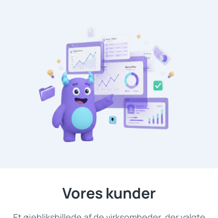
Vores kunder
Et øjebliksbillede af de virksomheder, der valgte