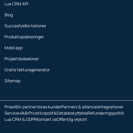
Lua CRM API
Blog
Succesfyldte historier
Produktopdateringer
Mobil app
Projektskabeloner
Gratis fakturagenerator
Sitemap
Priser
Bliv partner
Vores kunder
Partners & alliances
Integrationer
Servicevilkår
Privatlivspolitik
Databeskyttelse
Refunderingspolitik
Lua CRM & GDPR
Kontakt os
Offentlig vejkort