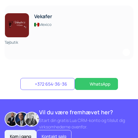
Vekafer
Mexico
Tøjbutik
+372 654-36-36
WhatsApp
Vil du være fremhævet her?
Start din gratis Lua CRM-konto og tilslut dig
virksomhederne ovenfor.
Kom i gang
Kontakt salg