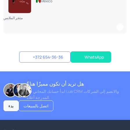
Mexico
متجر الملابس
+372 654-36-36
WhatsApp
هل تريد أن تكون مميزًا هنا؟
ابدأ حسابك المجاني في Lua CRM والانضم إلى الشركات
المدرجة أعلاه.
اتصل بالمبيعات
بدء