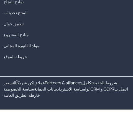
نماذج النجاح
المنتج تحديثات
تطبيق جوال
مناذج المشروع
مولد الفاتورة المجاني
خريطة الموقع
شروط الخدمة
تكامل
Partners & alliances
عملاؤنا
كن شريكاً
التسعير
اتصل بنا
لوا CRM و GDPR
سياسة الاسترداد
بيانات الحماية
سياسة الخصوصية
خارطة الطريق العامة
حقوق الطبع والنشر © 2026 جميع الحقوق محفوظة.