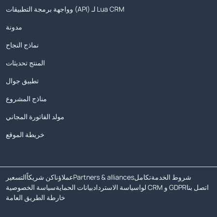
وواجهة برمجة التطبيقات (API) لـ Lua CRM
مدونة
نماذج النجاح
المنتج تحديثات
تطبيق جوال
مناذج المشروع
مولد الفاتورة المجاني
خريطة الموقع
شروط الخدمة
تكامل
Partners & alliances
عملاؤنا
كن شريكاً
التسعير
اتصل بنا
لوا CRM و GDPR
سياسة الاسترداد
بيانات الحماية
سياسة الخصوصية
خارطة الطريق العامة