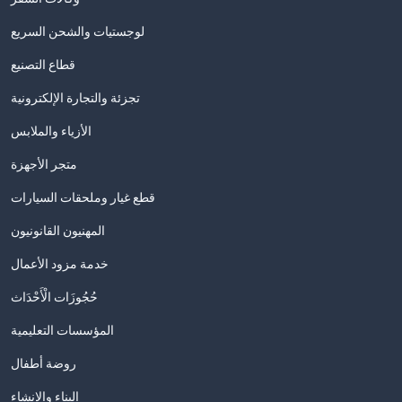
لوجستيات والشحن السريع
قطاع التصنيع
تجزئة والتجارة الإلكترونية
الأزياء والملابس
متجر الأجهزة
قطع غيار وملحقات السيارات
المهنيون القانونيون
خدمة مزود الأعمال
حُجُوزَات الْأَحْدَاث
المؤسسات التعليمية
روضة أطفال
البناء والإنشاء