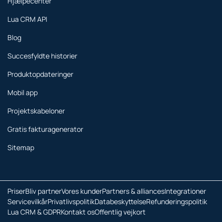
Hjælpecenter
Lua CRM API
Blog
Succesfyldte historier
Produktopdateringer
Mobil app
Projektskabeloner
Gratis fakturagenerator
Sitemap
Priser
Bliv partner
Vores kunder
Partners & alliances
Integrationer
Servicevilkår
Privatlivspolitik
Databeskyttelse
Refunderingspolitik
Lua CRM & GDPR
Kontakt os
Offentlig vejkort