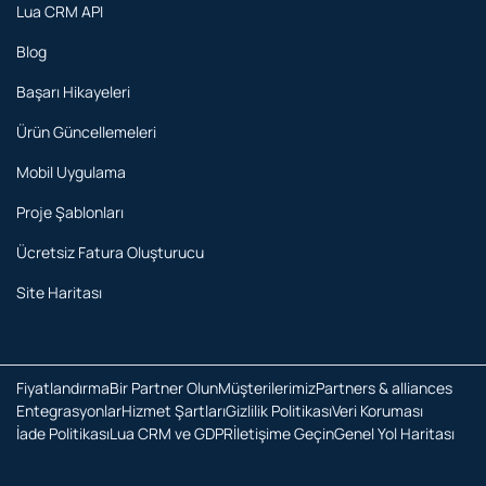
Lua CRM API
Blog
Başarı Hikayeleri
Ürün Güncellemeleri
Mobil Uygulama
Proje Şablonları
Ücretsiz Fatura Oluşturucu
Site Haritası
Fiyatlandırma
Bir Partner Olun
Müşterilerimiz
Partners & alliances
Entegrasyonlar
Hizmet Şartları
Gizlilik Politikası
Veri Koruması
İade Politikası
Lua CRM ve GDPR
İletişime Geçin
Genel Yol Haritası