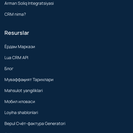
Arman Soliq Integratsiyasi
CRM nima?
Resurslar
Ёрдам Маркази
Lua CRM API
Блог
Муваффақият Тарихлари
Mahsulot yangiliklari
Мобил иловаси
Loyiha shablonlari
Bepul Счёт-фактура Generatori