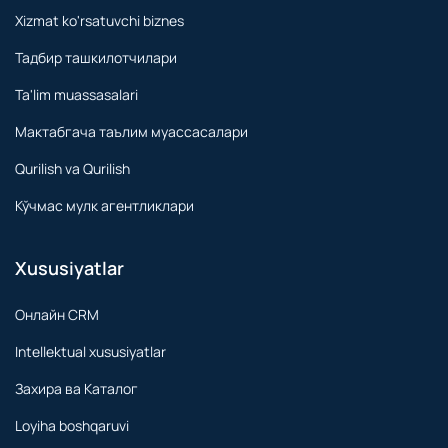
Xizmat ko'rsatuvchi biznes
Тадбир ташкилотчилари
Ta'lim muassasalari
Мактабгача таълим муассасалари
Qurilish va Qurilish
Кўчмас мулк агентликлари
Xususiyatlar
Онлайн CRM
Intellektual xususiyatlar
Захира ва Каталог
Loyiha boshqaruvi