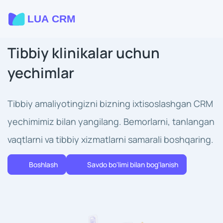
Tibbiy klinikalar uchun
yechimlar
Tibbiy amaliyotingizni bizning ixtisoslashgan CRM
yechimimiz bilan yangilang. Bemorlarni, tanlangan
vaqtlarni va tibbiy xizmatlarni samarali boshqaring.
Boshlash
Savdo bo'limi bilan bog'lanish