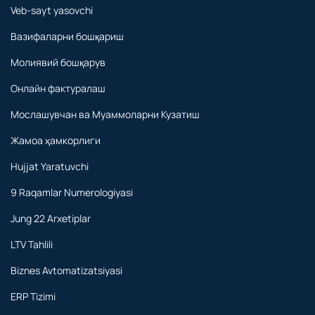
Veb-sayt yasovchi
Вазифаларни бошқариш
Молиявий бошқарув
Онлайн фактуралаш
Мослашувчан ва Муаммоларни Кузатиш
Жамоа ҳамкорлиги
Hujjat Yaratuvchi
9 Raqamlar Numerologiyasi
Jung 22 Arxetiplar
LTV Tahlili
Biznes Avtomatizatsiyasi
ERP Tizimi