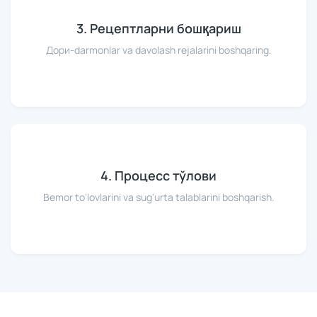
3. Рецептларни бошқариш
Дори-darmonlar va davolash rejalarini boshqaring.
4. Процесс тўлови
Bemor to'lovlarini va sug'urta talablarini boshqarish.