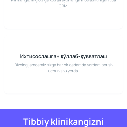
CRM.
Ихтисослашган қўллаб-қувватлаш
Bizning jamoamiz sizga har bir qadamda yordam berish
uchun shu yerda.
Tibbiy klinikangizni