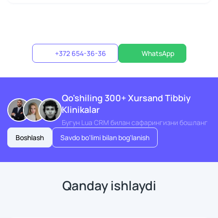
+372 654-36-36
WhatsApp
Qo'shiling 300+ Xursand Tibbiy
Klinikalar
Бугун Lua CRM билан сафарингизни бошланг
Boshlash
Savdo bo'limi bilan bog'lanish
Qanday ishlaydi