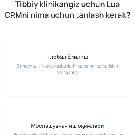
Tibbiy klinikangiz uchun Lua
CRMni nima uchun tanlash kerak?
Глобал Ёйилиш
Bir nechta klinika joylashuvlarini va bemor parvarishini
boshqaring.
Мослашувчан иш оқимлари
Klinikangizning o'ziga xos jarayonlariga moslashtirilgan Lua