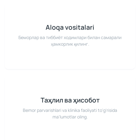
Aloqa vositalari
Беморлар ва тиббиёт ходимлари билан самарали
ҳамкорлик қилинг.
Таҳлил ва ҳисобот
Bemor parvarishlari va klinika faoliyati to'g'risida
ma'lumotlar oling.