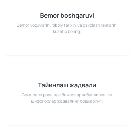
Bemor boshqaruvi
Bemor yozuvlarini, tibbiy tarixini va davolash rejalarini
kuzatib boring.
Тайинлаш жадвали
Самарали равишда беморлар қабул қилиш ва
шифокорлар жадвалини бошқаринг.