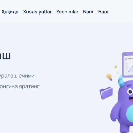
Ҳақида
Xususiyatlar
Yechimlar
Narx
Блог
аш
уралаш ечими
онгина яратинг,