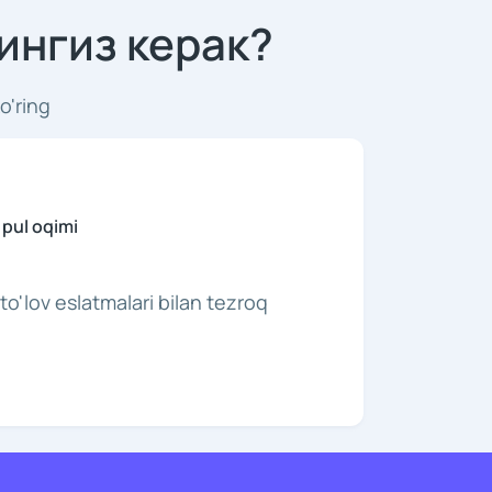
ингиз керак?
o'ring
 pul oqimi
to'lov eslatmalari bilan tezroq