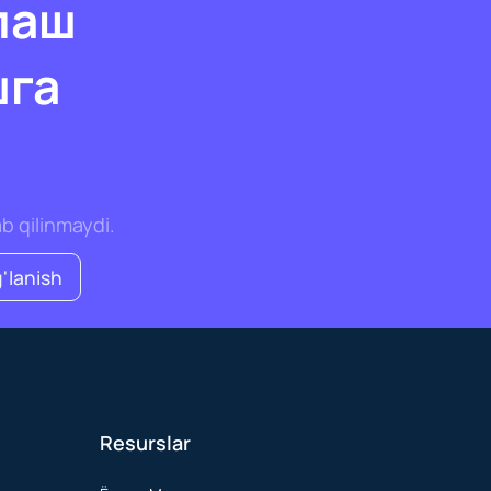
лаш
шга
ab qilinmaydi.
'lanish
Resurslar