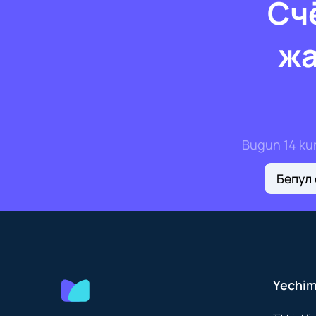
Сч
жа
Bugun 14 kunl
Бепул
Yechim