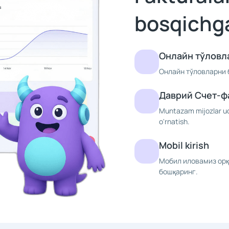
bosqichga
Онлайн тўловл
Онлайн тўловларни б
Даврий Счет-ф
Muntazam mijozlar u
o'rnatish.
Mobil kirish
Мобил иловамиз орқ
бошқаринг.