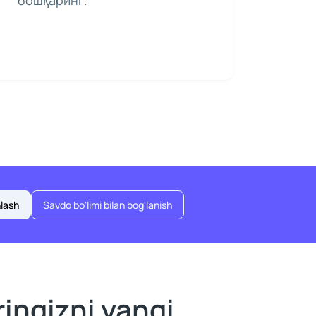
бошқаринг.
lash
Savdo bo'limi bilan bog'lanish
ringizni yangi