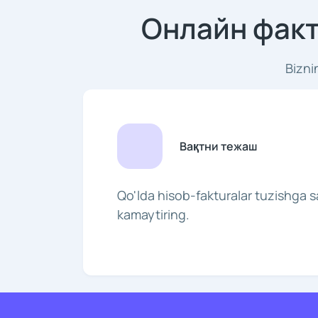
Онлайн факт
Bizni
Вақтни тежаш
Qo'lda hisob-fakturalar tuzishga s
kamaytiring.