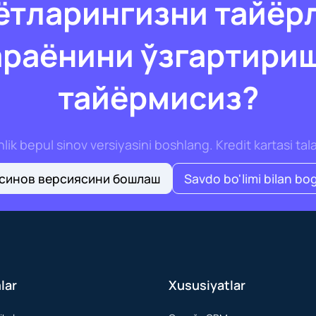
ётларингизни тайёр
раёнини ўзгартири
тайёрмисиз?
ik bepul sinov versiyasini boshlang. Kredit kartasi tal
 синов версиясини бошлаш
Savdo bo'limi bilan bog
lar
Xususiyatlar