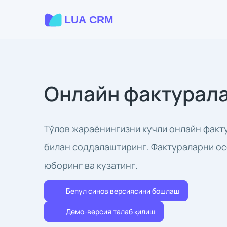
Онлайн фактурал
Тўлов жараёнингизни кучли онлайн факт
билан соддалаштиринг. Фактураларни ос
юборинг ва кузатинг.
Бепул синов версиясини бошлаш
Демо-версия талаб қилиш