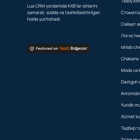
Tibbiy kli
Lua CRM yordamida KXB'lar ishlarini
samarali, sodda va tashkillashtirilgan
Стомато
holda yuritishadi.
Саёҳат а
Логистик
Ishlab chi
Chakana 
Moda va 
Dastgoh 
Avtomobil
Yuridik m
Xizmat ko
Тадбир 
Ta'lim mu