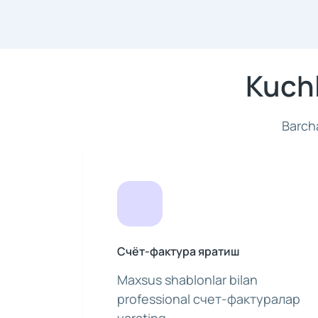
Kuchl
Barcha
Счёт-фактура яратиш
Maxsus shablonlar bilan
professional счет-фактуралар