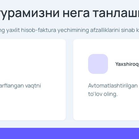
урамизни нега танлаш
ng yaxlit hisob-faktura yechimining afzalliklarini sinab k
Yaxshiroq
arflangan vaqtni
Avtomatlashtirilgan 
to'lov oling.