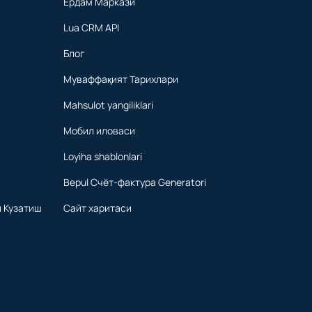
Ёрдам Маркази
Lua CRM API
Блог
Муваффақият Тарихлари
Mahsulot yangiliklari
Мобил иловаси
Loyiha shablonlari
Bepul Счёт-фактура Generatori
 Кузатиш
Сайт харитаси