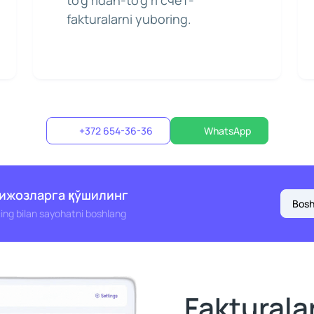
to'g'ridan-to'g'ri счет-
fakturalarni yuboring.
+372 654-36-36
WhatsApp
Мижозларга қўшилинг
Bosh
ing bilan sayohatni boshlang
Fakturala