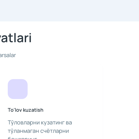
atlari
arsalar
To'lov kuzatish
Тўловларни кузатинг ва
тўланмаган счётларни