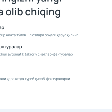
 olib chiqing
ар
ир нечта тўлов шлюзлари орқали қабул қилинг.
актуралар
chun avtomatik takroriy счетлар-фактуралар
али ҳаракатда туриб ҳисоб-фактураларни