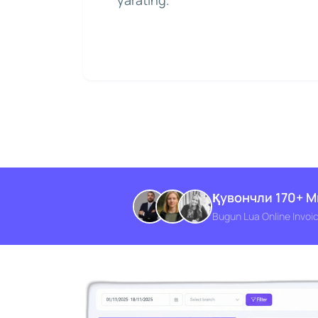
yarating.
Қувончли 170+ 
Bugun Lua Online Invoic