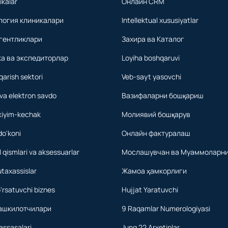
nikalar
Онлайн CRM
логия клиникалари
Intellektual xususiyatlar
гентликлари
Захира ва Каталог
а ва экспедиторлар
Loyiha boshqaruvi
qarish sektori
Veb-sayt yasovchi
va elektron savdo
Вазифаларни бошқариш
kiyim-kechak
Молиявий бошқарув
do'koni
Онлайн фактуралаш
 qismlari va aksessuarlar
Мослашувчан ва Муаммоларни
utaxassislar
Жамоа ҳамкорлиги
'rsatuvchi biznes
Hujjat Yaratuvchi
ташкилотчилари
9 Raqamlar Numerologiyasi
assasalari
Jung 22 Arxetiplar