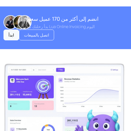
انضم إلى أكثر من 170 عميل سعيد
بدأ رحلتك مع Lua Online Invoicing اليوم
اتصل بالمبيعات
ابدأ