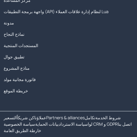
مركز المساعدة
واجهة برمجة التطبيقات (API) لنظام إدارة علاقات العملاء Lua
مدونة
نماذج النجاح
المستجدات المنتجية
تطبيق جوال
مناذج المشروع
فاتورة مجانية مولد
خريطة الموقع
شروط الخدمة
تكامل
Partners & alliances
عملاؤنا
كن شريكاً
التسعير
اتصل بنا
لوا CRM و GDPR
سياسة الاسترداد
بيانات الحماية
سياسة الخصوصية
خارطة الطريق العامة