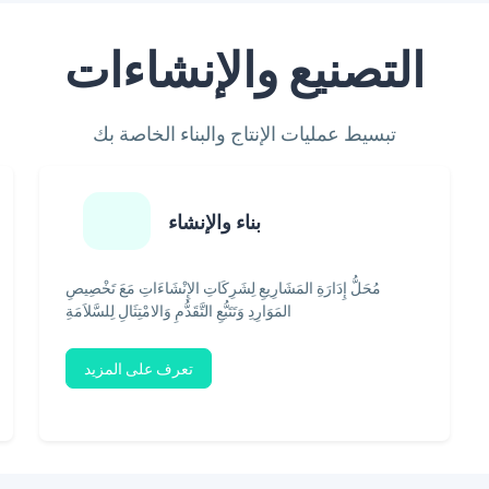
التصنيع والإنشاءات
تبسيط عمليات الإنتاج والبناء الخاصة بك
بناء والإنشاء
مُحَلُّ إِدَارَةِ المَشَارِيعِ لِشَرِكَاتِ الإِنْشَاءَاتِ مَعَ تَخْصِيصِ
المَوَارِدِ وَتَتَبُّعِ التَّقَدُّمِ وَالامْتِثَالِ لِلسَّلاَمَةِ
تعرف على المزيد