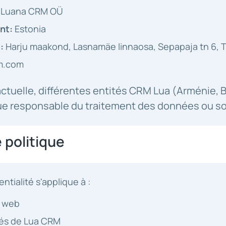
Luana CRM OÜ
nt:
Estonia
:
Harju maakond, Lasnamäe linnaosa, Sepapaja tn 6, Ta
m.com
actuelle, différentes entités CRM Lua (Arménie, B
ue responsable du traitement des données ou so
 politique
ntialité s'applique à :
s web
trés de Lua CRM